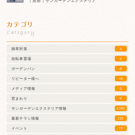
｜恵那｜サンガーデンエクステリア
カテゴリ
Category
雑草対策
3
自転車置場
2
ガーデンパン
8
リピーター様へ
45
メディア情報
8
窓まわり
9
サンガーデンエクステリア情報
4380
最新チラシ情報
130
イベント
74