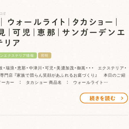
.28
│ウォールライト｜タカショー｜
見｜可児｜恵那｜サンガーデンエ
テリア
ンエクステリア情報
照明
岐・瑞浪・恵那・中津川・可児・美濃加茂・御嵩・・・ エクステリア・
専門店 『家族で団らん笑顔があふれるお庭づくり』 本日のご紹
ーカー ： タカショー 商品名 ： ウォールライト…
続きを読む