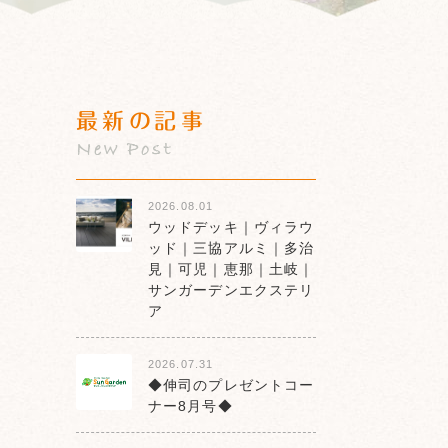
最新の記事
New Post
2026.08.01
ウッドデッキ｜ヴィラウ
ッド｜三協アルミ｜多治
見｜可児｜恵那｜土岐｜
サンガーデンエクステリ
ア
2026.07.31
◆伸司のプレゼントコー
ナー8月号◆