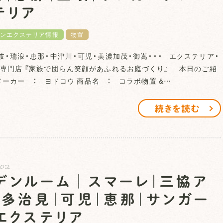
テリア
ンエクステリア情報
物置
岐・瑞浪・恵那・中津川・可児・美濃加茂・御嵩・・・ エクステリア・
専門店 『家族で団らん笑顔があふれるお庭づくり』 本日のご紹
ーカー ： ヨドコウ 商品名 ： コラボ物置 &…
続きを読む
.02
デンルーム│スマーレ｜三協ア
｜多治見｜可児｜恵那｜サンガー
エクステリア