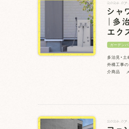
2026.07
シャ
｜多
エク
ガーデンパ
多治見・土
外構工事の
介商品 メ
2026.07