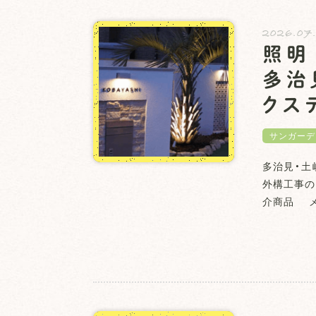
2026.07
照明
多治
クス
サンガーデ
多治見・土
外構工事の
介商品 メ