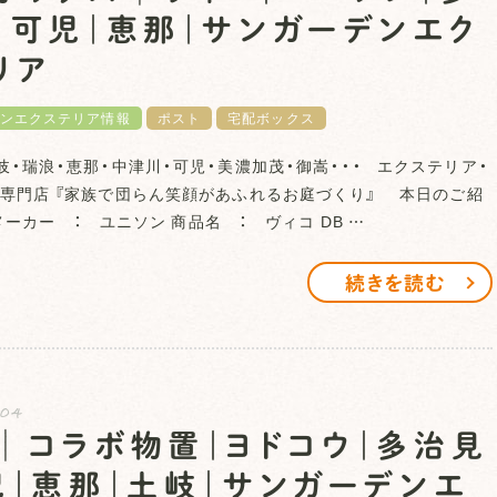
｜可児｜恵那｜サンガーデンエク
リア
ンエクステリア情報
ポスト
宅配ボックス
岐・瑞浪・恵那・中津川・可児・美濃加茂・御嵩・・・ エクステリア・
専門店 『家族で団らん笑顔があふれるお庭づくり』 本日のご紹
ーカー ： ユニソン 商品名 ： ヴィコ DB …
続きを読む
.04
│コラボ物置｜ヨドコウ｜多治見
児｜恵那｜土岐｜サンガーデンエ