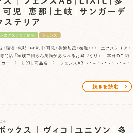
ンス│フェンスAB｜LIXIL｜多
｜可児｜恵那｜土岐｜サンガーデ
クステリア
ンエクステリア情報
フェンス
岐・瑞浪・恵那・中津川・可児・美濃加茂・御嵩・・・ エクステリア・
専門店 『家族で団らん笑顔があふれるお庭づくり』 本日のご紹
カー ： LIXIL 商品名 ： フェンスAB ～・～・～・～・～・～・
続きを読む
.14
ボックス│ヴィコ｜ユニソン｜多