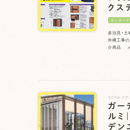
クス
サンガーデ
多治見・土
外構工事の
介商品 メ
2026.07
ガー
ルミ
デン