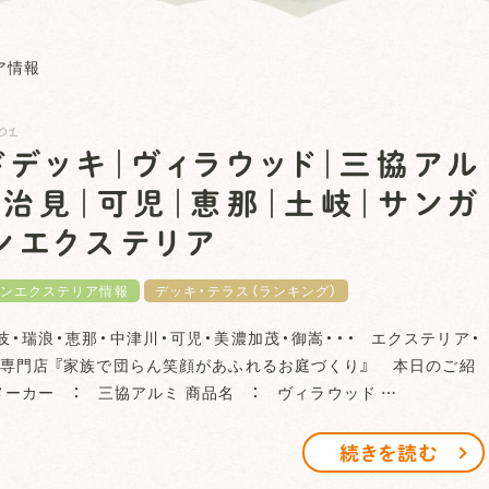
ア情報
01
ドデッキ｜ヴィラウッド｜三協アル
多治見｜可児｜恵那｜土岐｜サンガ
ンエクステリア
ンエクステリア情報
デッキ・テラス（ランキング）
岐・瑞浪・恵那・中津川・可児・美濃加茂・御嵩・・・ エクステリア・
専門店 『家族で団らん笑顔があふれるお庭づくり』 本日のご紹
ーカー ： 三協アルミ 商品名 ： ヴィラウッド …
続きを読む