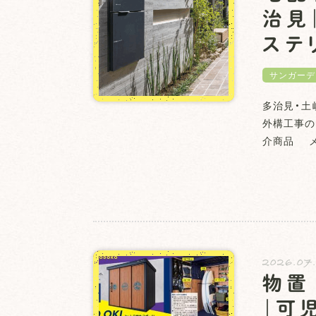
治見
ステ
サンガーデ
多治見・土
外構工事の
介商品 メ
2026.07
物置
｜可