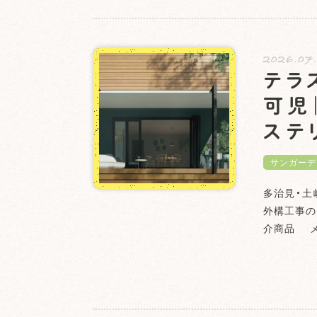
2026.07
テラ
可児
ステ
サンガーデ
多治見・土
外構工事の
介商品 メー