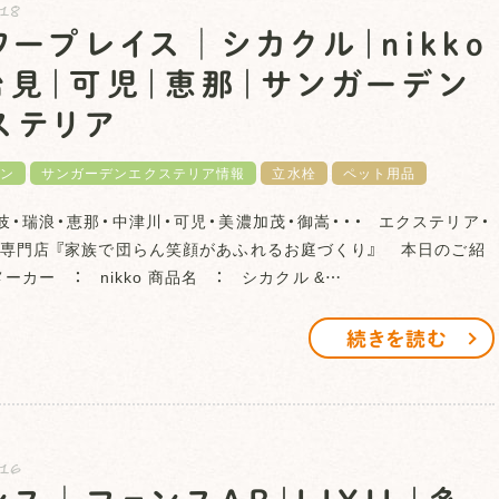
.18
ワープレイス│シカクル｜nikko
治見｜可児｜恵那｜サンガーデン
ステリア
ン
サンガーデンエクステリア情報
立水栓
ペット用品
岐・瑞浪・恵那・中津川・可児・美濃加茂・御嵩・・・ エクステリア・
専門店 『家族で団らん笑顔があふれるお庭づくり』 本日のご紹
ーカー ： nikko 商品名 ： シカクル &…
続きを読む
.16