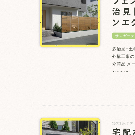
フェ
治見
ンエ
サンガーデ
多治見・土
外構工事の
介商品 メー
～・～…
2026.07
宅配