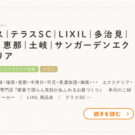
.30
ス｜テラスSC｜LIXIL｜多治見｜
｜恵那｜土岐｜サンガーデンエク
リア
ンエクステリア情報
テラス
岐・瑞浪・恵那・中津川・可児・美濃加茂・御嵩・・・ エクステリア・
専門店 『家族で団らん笑顔があふれるお庭づくり』 本日のご紹
カー ： LIXIL 商品名 ： テラスSC …
続きを読む