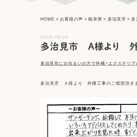
HOME
>
お客様の声
>
岐阜県
>
多治見市
>
多
2015.08.03
多治見市 Ａ様より 
多治見市
にお住まいの方で外構・エクステリア
多治見市 Ａ様より 外構工事のご感想頂き