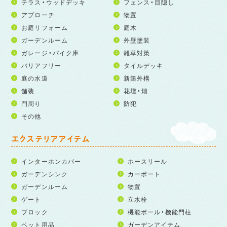
テラス・ウッドデッキ
フェンス・目隠し
アプローチ
物置
お庭リフォーム
庭木
ガーデンルーム
外壁塗装
ガレージ・バイク庫
雑草対策
バリアフリー
タイルデッキ
庭の水道
新築外構
舗装
花壇・畑
門周り
防犯
その他
エクステリアアイテム
インターホンカバー
ホースリール
ガーデンシンク
カーポート
ガーデンルーム
物置
ゲート
立水栓
ブロック
機能ポール・機能門柱
ペット用品
ガーデンアイテム