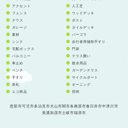
アクセント
人工芝
フェンス
ウッドデッキ
テラス
ポスト
ガレージ
タイルデッキ
素材
パーゴラ
シンク
歩行者用補助手すり
宅配ボックス
門扉
バルコニー
テラス囲い
車止め
散水用品
ベンチ
ガーデンテラス
手すり
サイクルポート
表札
オーニング
エコ商品
照明
恵那市
可児市
多治見市
犬山市
関市
各務原市
春日井市
中津川市
美濃加茂市
土岐市
瑞浪市