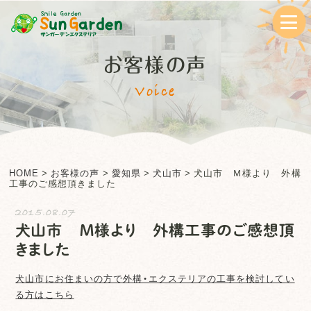
お客様の声
Voice
HOME
>
お客様の声
>
愛知県
>
犬山市
>
犬山市 Ｍ様より 外構
工事のご感想頂きました
2015.08.07
犬山市 Ｍ様より 外構工事のご感想頂
きました
犬山市
にお住まいの方で外構・エクステリアの工事を検討してい
る方はこちら