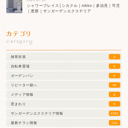
シャワープレイス│シカクル｜nikko｜多治見｜可児
｜恵那｜サンガーデンエクステリア
カテゴリ
Category
雑草対策
3
自転車置場
2
ガーデンパン
8
リピーター様へ
45
メディア情報
8
窓まわり
9
サンガーデンエクステリア情報
4380
最新チラシ情報
130