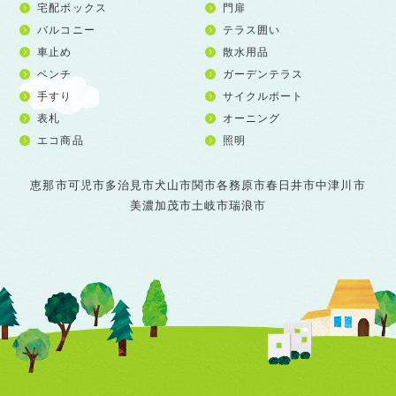
宅配ボックス
門扉
バルコニー
テラス囲い
車止め
散水用品
ベンチ
ガーデンテラス
手すり
サイクルポート
表札
オーニング
エコ商品
照明
恵那市
可児市
多治見市
犬山市
関市
各務原市
春日井市
中津川市
美濃加茂市
土岐市
瑞浪市