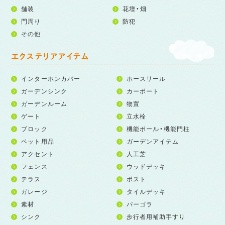
舗装
花壇・畑
門周り
防犯
その他
エクステリアアイテム
インターホンカバー
ホースリール
ガーデンシンク
カーポート
ガーデンルーム
物置
ゲート
立水栓
ブロック
機能ポール・機能門柱
ペット用品
ガーデンアイテム
アクセント
人工芝
フェンス
ウッドデッキ
テラス
ポスト
ガレージ
タイルデッキ
素材
パーゴラ
シンク
歩行者用補助手すり