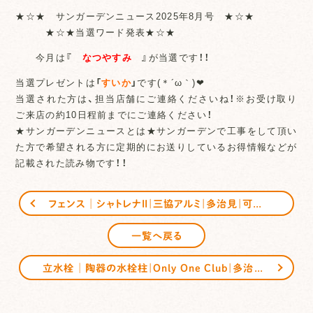
★☆★ サンガーデンニュース2025年8月号 ★☆★
★☆★当選ワード発表★☆★
今月は
『
なつやすみ
』
が当選です！！
当選プレゼントは
「
すいか
」
です(＊´ω｀)❤
当選された方は、担当店舗にご連絡くださいね！※お受け取り
ご来店の約10日程前までにご連絡ください！
★サンガーデンニュースとは★サンガーデンで工事をして頂い
た方で希望される方に定期的にお送りしているお得情報などが
記載された読み物です！！
フェンス│シャトレナⅡ｜三協アルミ｜多治見｜可児｜恵那｜サンガーデンエクステリア
一覧へ戻る
立水栓│陶器の水栓柱｜Only One Club｜多治見｜可児｜恵那｜サンガーデンエクステリア