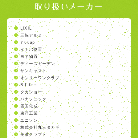
取り扱いメーカー
LIXIL
三協アルミ
YKKap
イナバ物置
ヨド物置
ディーズガーデン
サンキャスト
オンリーワンクラブ
B-Life.s
タカショー
パナソニック
四国化成
東洋工業
ユニソン
株式会社丸三タカギ
美濃クラフト