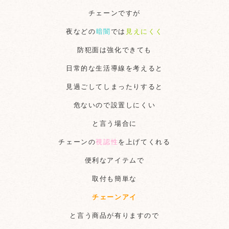
チェーンですが
夜などの
暗闇
では
見えにくく
防犯面は強化できても
日常的な生活導線を考えると
見過ごしてしまったりすると
危ないので
設置しにくい
と言う場合に
チェーンの
視認性
を上げてくれる
便利なアイテムで
取付も簡単な
チェーンアイ
と言う商品が
有りますので