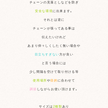
チェーンの見落としなどを防ぎ
安全な環境
に出来ます。
それとは逆に
チェーンが張ってある事は
伝えたいけれど
あまり仰々しくしたく無い場合や
目立ちすぎない
方が良い
と言う場合には
少し間隔を空けて取り付ける等
使用場所
や
目的
に合わせて
調節
しながらお使い頂けます。
サイズは
2種類
あり