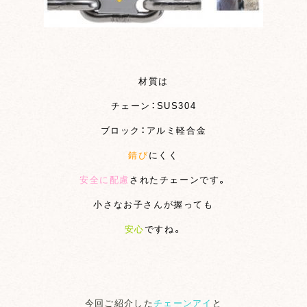
材質は
チェーン：SUS304
ブロック：アルミ軽合金
錆び
にくく
安全に配慮
されたチェーンです。
小さなお子さんが握っても
安心
ですね。
今回ご紹介した
チェーンアイ
と