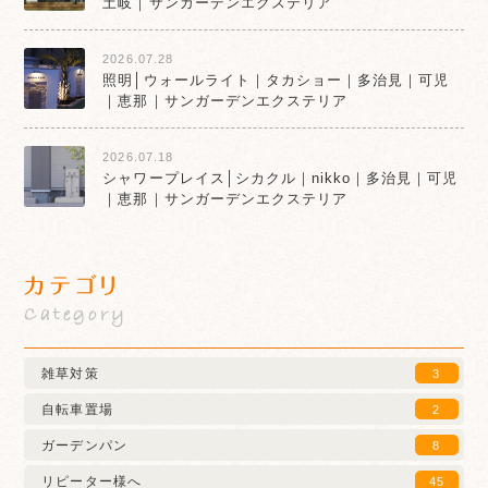
土岐｜サンガーデンエクステリア
2026.07.28
照明│ウォールライト｜タカショー｜多治見｜可児
｜恵那｜サンガーデンエクステリア
2026.07.18
シャワープレイス│シカクル｜nikko｜多治見｜可児
｜恵那｜サンガーデンエクステリア
カテゴリ
Category
雑草対策
3
自転車置場
2
ガーデンパン
8
リピーター様へ
45