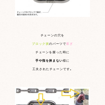
チェーンの穴を
ブロック状
の
パーツで
塞ぎ
チェーンを握った時に
手や指を挟まない
様に
工夫された
チェーンです。