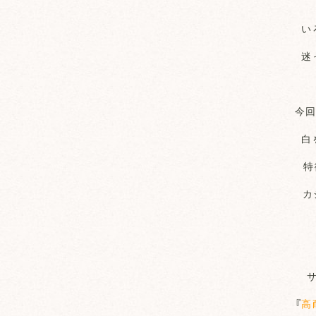
い
迷
今回
白
特
カ
『
高