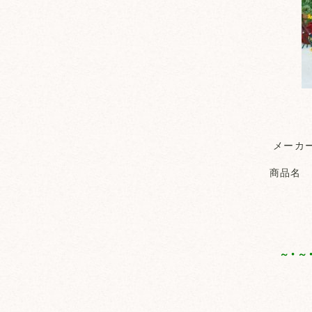
メーカ
商品名 
～・～