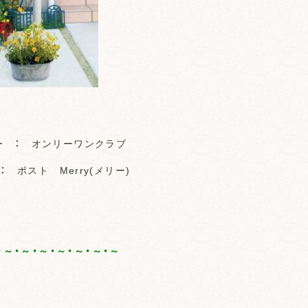
ー ： オンリーワンクラブ
： ポスト Merry(メリー)
・～・～・～・～・～・～・～