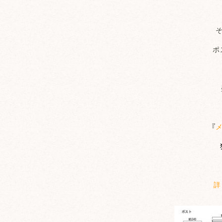
ポ
『
詳