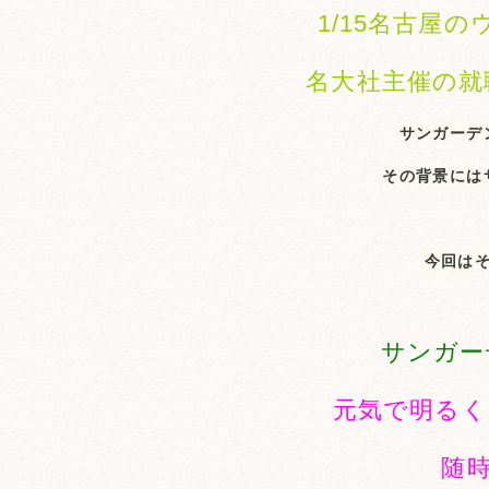
1/15名古屋
名大社主催の就
サンガーデ
その背景には
今回はそ
サンガー
元気で明るく
随