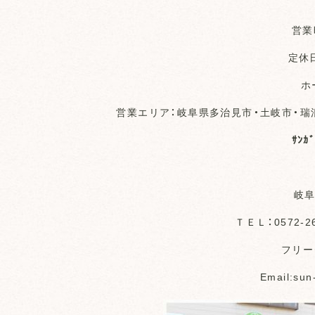
営業
定休
ホ
営業エリア：岐阜県多治見市・土岐市・瑞
ｻﾝｶ
岐阜
ＴＥＬ：0572-2
フリーダ
Email:sun