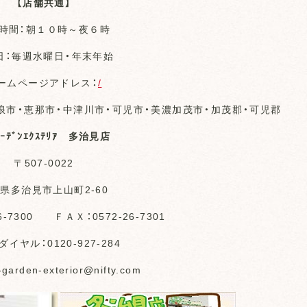
【店舗共通】
時間：朝１０時～夜６時
日：毎週水曜日・年末年始
ームページアドレス：
/
浪市・恵那市・中津川市・可児市・美濃加茂市・加茂郡・可児郡
ﾞｰﾃﾞﾝｴｸｽﾃﾘｱ 多治見店
〒507-0022
県多治見市上山町2-60
6-7300 ＦＡＸ：0572-26-7301
イヤル：0120-927-284
-garden-exterior@nifty.com