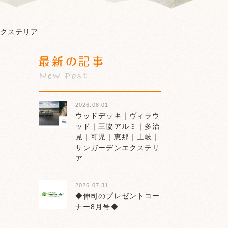
クステリア
最新の記事
New Post
2026.08.01
ウッドデッキ｜ヴィラウ
ッド｜三協アルミ｜多治
見｜可児｜恵那｜土岐｜
サンガーデンエクステリ
ア
2026.07.31
◆伸司のプレゼントコー
ナー8月号◆