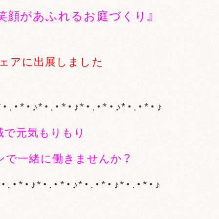
笑顔があふれるお庭づくり』
ェアに出展しました
*・.・*・♪*・.・*・♪*・.・*・♪*・.・*・♪
域で元気もりもり
ンで一緒に働きませんか？
*・.・*・♪*・.・*・♪*・.・*・♪*・.・*・♪