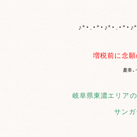
♪*・.・*・♪*・.・*・♪
増税前に念願
是非、
岐阜県東濃エリアの
サンガ