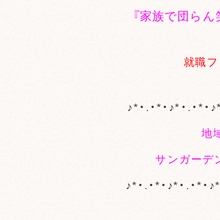
『家族で団らん
就職フ
♪*・.・*・♪*・.・*・♪
地
サンガーデ
♪*・.・*・♪*・.・*・♪