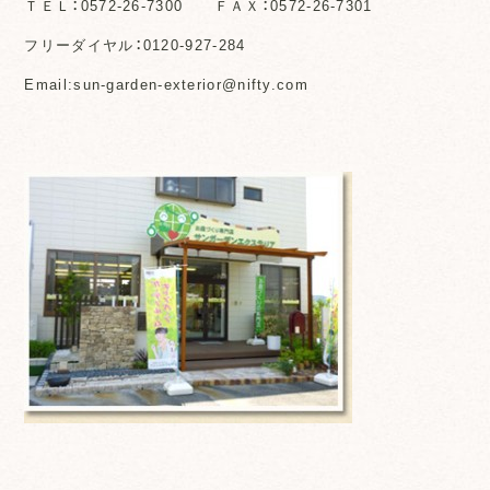
ＴＥＬ：0572-26-7300 ＦＡＸ：0572-26-7301
フリーダイヤル：0120-927-284
Email:sun-garden-exterior@nifty.com