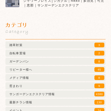
シャワープレイス│シカクル｜nikko｜多治見｜可児
｜恵那｜サンガーデンエクステリア
カテゴリ
Category
雑草対策
3
自転車置場
2
ガーデンパン
8
リピーター様へ
45
メディア情報
8
窓まわり
9
サンガーデンエクステリア情報
4380
最新チラシ情報
130
イベント
74