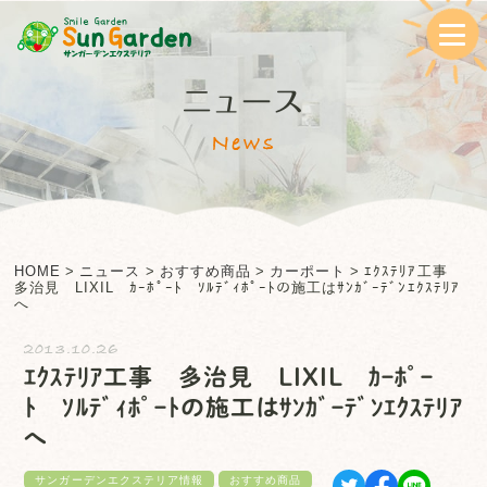
ニュース
News
HOME
>
ニュース
>
おすすめ商品
>
カーポート
>
ｴｸｽﾃﾘｱ工事
多治見 LIXIL ｶｰﾎﾟｰﾄ ｿﾙﾃﾞｨﾎﾟｰﾄの施工はｻﾝｶﾞｰﾃﾞﾝｴｸｽﾃﾘｱ
へ
2013.10.26
ｴｸｽﾃﾘｱ工事 多治見 LIXIL ｶｰﾎﾟｰ
ﾄ ｿﾙﾃﾞｨﾎﾟｰﾄの施工はｻﾝｶﾞｰﾃﾞﾝｴｸｽﾃﾘｱ
へ
サンガーデンエクステリア情報
おすすめ商品