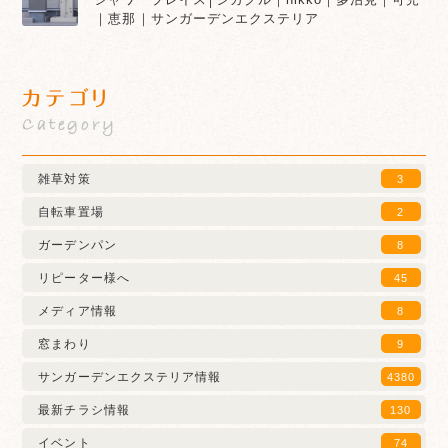
｜恵那｜サンガーデンエクステリア
カテゴリ
Category
雑草対策
3
自転車置場
2
ガーデンパン
8
リピーター様へ
45
メディア情報
8
窓まわり
9
サンガーデンエクステリア情報
4380
最新チラシ情報
130
イベント
74