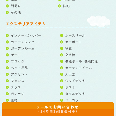
門周り
防犯
その他
エクステリアアイテム
インターホンカバー
ホースリール
ガーデンシンク
カーポート
ガーデンルーム
物置
ゲート
立水栓
ブロック
機能ポール・機能門柱
ペット用品
ガーデンアイテム
アクセント
人工芝
フェンス
ウッドデッキ
テラス
ポスト
ガレージ
タイルデッキ
素材
パーゴラ
シンク
歩行者用補助手すり
メールでお問い合わせ
（24時間365日受付中）
宅配ボックス
門扉