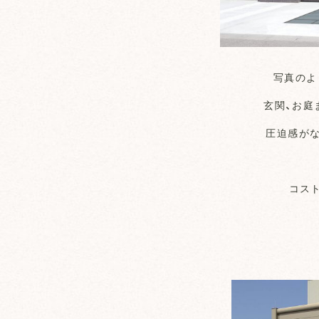
写真のよ
玄関、お庭
圧迫感が
コス