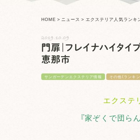
HOME
>
ニュース
>
エクステリア人気ランキ
2019.10.09
門扉｜フレイナハイタイ
恵那市
サンガーデンエクステリア情報
その他（ランキン
エクステ
『家ぞくで団ら