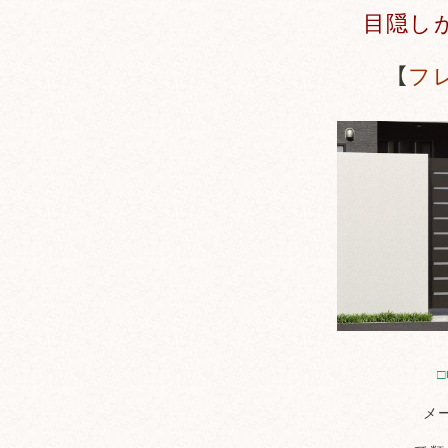
目隠し
【
フ
□
メ