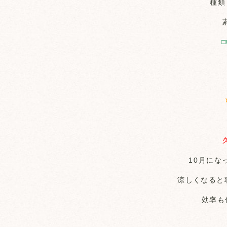
種
□
10月にな
涼しくなると
効率も