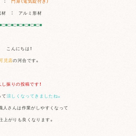
類 ：
門扉（電気錠付き）
素材 ： アルミ形材
■□■□■□■□■□■□■□■
こんにちは！
可児店
の河合です。
久し振りの投稿です！
って
涼
しくなってきましたね。
職人さんは作業がしやすくなって
仕上がりも良くなります。