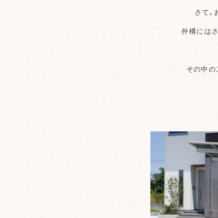
さて、
外構には
その中の