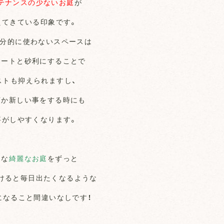
テナンスの少ないお庭
が
えてきている印象です。
部分的に使わないスペースは
シートと砂利にすることで
ストも抑えられますし、
何か新しい事をする時にも
事がしやすくなります。
んな
綺麗なお庭
をずっと
けると毎日出たくなるような
になること間違いなしです！