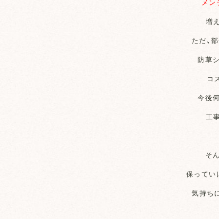
メン
増
ただ、
防草
コ
今後
工
そ
保ってい
気持ち