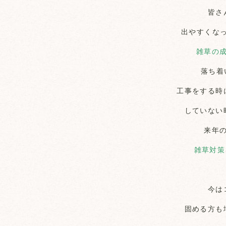
皆さ
出やすくな
雑草の
落ち着
工事をする時
していない
来年
雑草対策
今は
固める方も