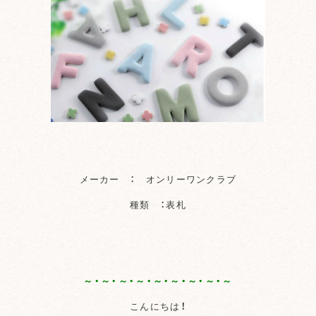
メーカー ： オンリーワンクラブ
種類 ：表札
～・～・～・～・～・～・～・～・～
こんにちは！