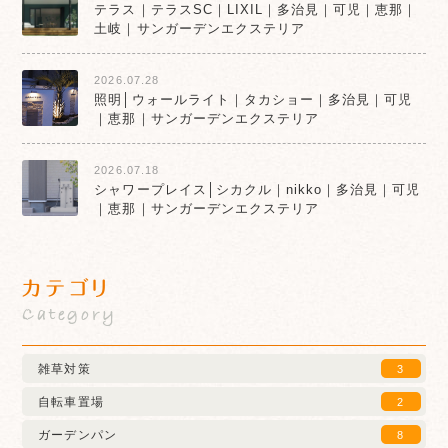
テラス｜テラスSC｜LIXIL｜多治見｜可児｜恵那｜
土岐｜サンガーデンエクステリア
2026.07.28
照明│ウォールライト｜タカショー｜多治見｜可児
｜恵那｜サンガーデンエクステリア
2026.07.18
シャワープレイス│シカクル｜nikko｜多治見｜可児
｜恵那｜サンガーデンエクステリア
カテゴリ
Category
雑草対策
3
自転車置場
2
ガーデンパン
8