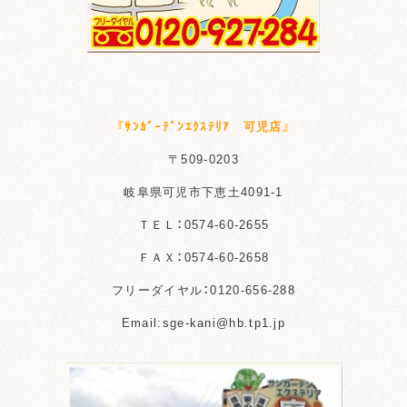
『ｻﾝｶﾞｰﾃﾞﾝｴｸｽﾃﾘｱ 可児店』
〒509-0203
岐阜県可児市下恵土4091-1
ＴＥＬ：0574-60-2655
ＦＡＸ：0574-60-2658
フリーダイヤル：0120-656-288
Email:sge-kani@hb.tp1.jp