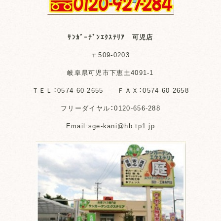
ｻﾝｶﾞｰﾃﾞﾝｴｸｽﾃﾘｱ 可児店
〒509-0203
岐阜県可児市下恵土4091-1
ＴＥＬ：0574-60-2655 ＦＡＸ：0574-60-2658
フリーダイヤル：0120-656-288
Email:sge-kani@hb.tp1.jp