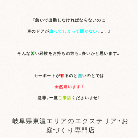
『急いで出勤しなければならないのに
車のドアが
凍ってしまって開かない
。。。』
そんな
苦
い経験をお持ちの方も、多いかと思います。
カーポートが
有
るのと
無
いのとでは
全然違います！
是非、一度
ご来店
くださいませ！
岐阜県東濃エリアのエクステリア・お
庭づくり専門店