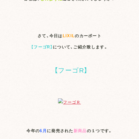
さて、今日は
LIXIL
のカーポート
【フーゴR】
について、ご紹介致します。
【フーゴR】
今年の
6月
に発売された
新商品
の１つです。