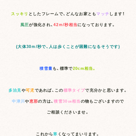
スッキリ
としたフレームで、どんなお家とも
マッチ
します！
風圧
が強化され、
42ｍ/秒相当
になっております。
(大体30ｍ/秒で、人は歩くことが困難になるそうです)
積雪量
も、標準で
20cm相当。
多治見
や
可児
であれば、この
標準タイプ
で充分かと思います。
中津川
や
恵那
の方は、
積雪30㎝相当
の物もございますので
ご相談くださいませ。
これから
寒
くなってまいります。