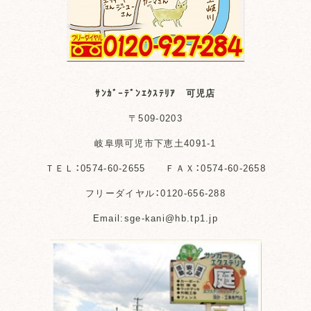
ｻﾝｶﾞｰﾃﾞﾝｴｸｽﾃﾘｱ 可児店
〒509-0203
岐阜県可児市下恵土4091-1
ＴＥＬ：0574-60-2655 ＦＡＸ：0574-60-2658
フリーダイヤル：0120-656-288
Email:sge-kani@hb.tp1.jp