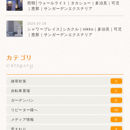
照明│ウォールライト｜タカショー｜多治見｜可児
｜恵那｜サンガーデンエクステリア
2026.07.18
シャワープレイス│シカクル｜nikko｜多治見｜可児
｜恵那｜サンガーデンエクステリア
カテゴリ
Category
雑草対策
3
自転車置場
2
ガーデンパン
8
リピーター様へ
45
メディア情報
8
窓まわり
9