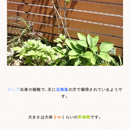
ロシア
出身の植物で、主に
北海道
の方で栽培されているようで
す。
大きさは大体
２ｍ
くらいの
常緑樹
です。