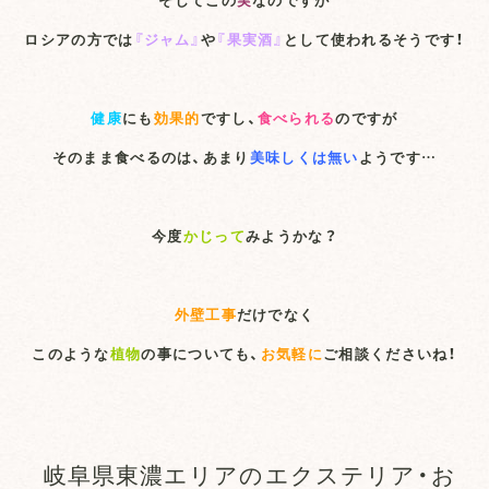
ロシアの方では
『ジャム』
や
『果実酒』
として使われるそうです！
健康
にも
効果的
ですし、
食べられる
のですが
そのまま食べるのは、あまり
美味しくは無い
ようです…
今度
かじって
みようかな？
外壁工事
だけでなく
このような
植物
の事についても、
お気軽に
ご相談くださいね！
岐阜県東濃エリアのエクステリア・お