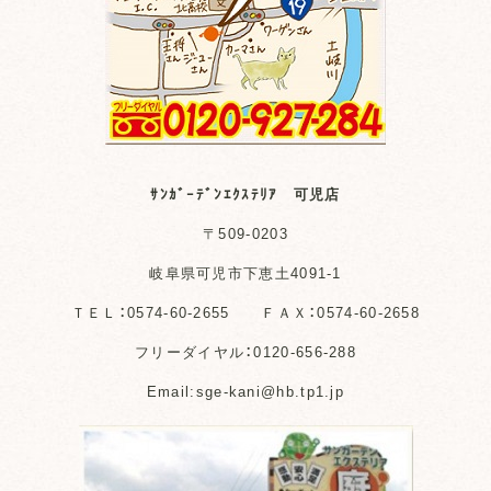
ｻﾝｶﾞｰﾃﾞﾝｴｸｽﾃﾘｱ 可児店
〒509-0203
岐阜県可児市下恵土4091-1
ＴＥＬ：0574-60-2655 ＦＡＸ：0574-60-2658
フリーダイヤル：0120-656-288
Email:sge-kani@hb.tp1.jp