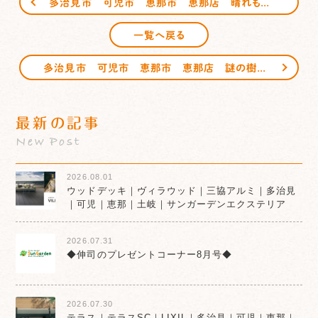
多治見市 可児市 恵那市 恵那店 晴れもようⅢ 日除け サンガーデンエクステリア
一覧へ戻る
多治見市 可児市 恵那市 恵那店 謎の樹 サンガーデンエクステリア
最新の記事
New Post
2026.08.01
ウッドデッキ｜ヴィラウッド｜三協アルミ｜多治見
｜可児｜恵那｜土岐｜サンガーデンエクステリア
2026.07.31
◆伸司のプレゼントコーナー8月号◆
2026.07.30
テラス｜テラスSC｜LIXIL｜多治見｜可児｜恵那｜