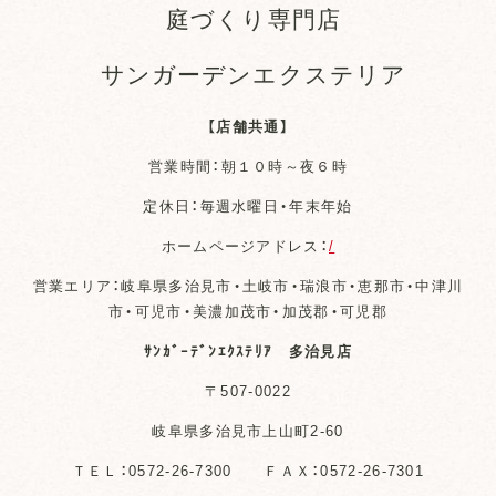
庭づくり専門店
サンガーデンエクステリア
【店舗共通】
営業時間：朝１０時～夜６時
定休日：毎週水曜日・年末年始
ホームページアドレス：
/
営業エリア：岐阜県多治見市・土岐市・瑞浪市・恵那市・中津川
市・可児市・美濃加茂市・加茂郡・可児郡
ｻﾝｶﾞｰﾃﾞﾝｴｸｽﾃﾘｱ 多治見店
〒507-0022
岐阜県多治見市上山町2-60
ＴＥＬ：0572-26-7300 ＦＡＸ：0572-26-7301