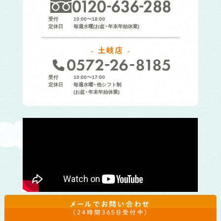
受付
10:00〜18:00
定休日
毎週水曜(お盆・年末年始休業)
土岐店
受付
10:00〜17:00
定休日
毎週水曜・他シフト制
(お盆・年末年始休業)
大きい画面で見る
メールでお問い合わせ
（24時間365日受付中）