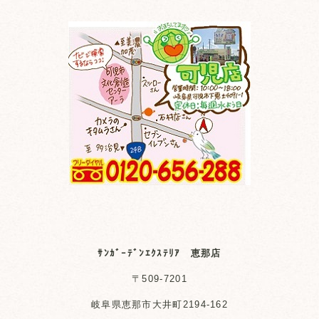
ｻﾝｶﾞｰﾃﾞﾝｴｸｽﾃﾘｱ 恵那店
〒509-7201
岐阜県恵那市大井町2194-162