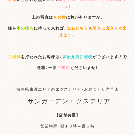
よ！
上の写真は
車の横
に柱が有りますが、
柱を
車の後ろ
に持って来れば、
左右どちらも簡単に出入りが出
来ます。
ご興味
を持たれたお客様は、
多治見店に現物
がございますので
是非、一度
ご来店
くださいませ！
岐阜県東濃エリアのエクステリア・お庭づくり専門店
サンガーデンエクステリア
【店舗共通】
営業時間：朝１０時～夜６時