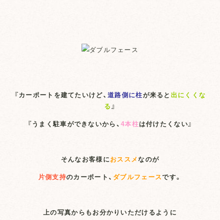
『カーポートを建てたいけど、
道路側に柱
が来ると
出にくくな
る
』
『うまく駐車ができないから、
4本柱
は付けたくない』
そんなお客様に
おススメ
なのが
片側支持
のカーポート、
ダブルフェース
です。
上の写真からもお分かりいただけるように