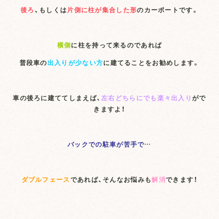
後ろ
、もしくは
片側に柱が集合した形
のカーポートです。
横側
に柱を持って来るのであれば
普段車の
出入りが少ない方
に建てることをお勧めします。
車の後ろに建ててしまえば、
左右どちらにでも楽々出入り
がで
きますよ！
バックでの駐車が苦手で…
ダブルフェース
であれば、そんなお悩みも
解消
できます！