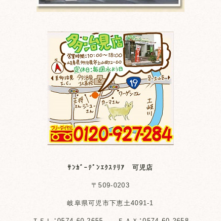
ｻﾝｶﾞｰﾃﾞﾝｴｸｽﾃﾘｱ 可児店
〒509-0203
岐阜県可児市下恵土4091-1
ＴＥＬ：0574-60-2655 ＦＡＸ：0574-60-2658