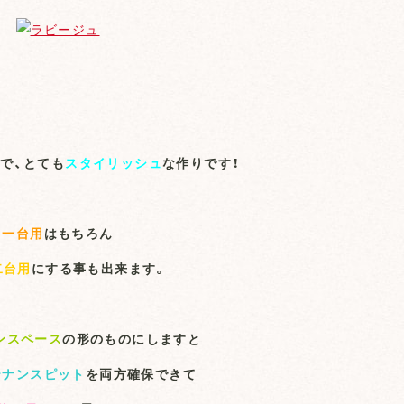
ジ
で、とても
スタイリッシュ
な作りです！
一台用
はもちろん
二台用
にする事も出来ます。
ンスペース
の形のものにしますと
テナンスピット
を両方確保できて