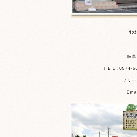
ｻﾝ
岐阜
ＴＥＬ：0574-6
フリーダ
Emai