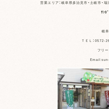
営業エリア：岐阜県多治見市・土岐市・瑞
ｻﾝｶ
岐阜
ＴＥＬ：0572-2
フリーダ
Email:sun