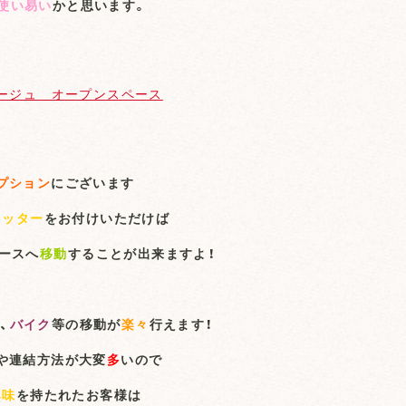
使い易い
かと思います。
プション
にございます
ャッター
をお付けいただけば
ースへ
移動
することが出来ますよ！
、
バイク
等の移動が
楽々
行えます！
や連結方法が大変
多
いので
興味
を持たれたお客様は