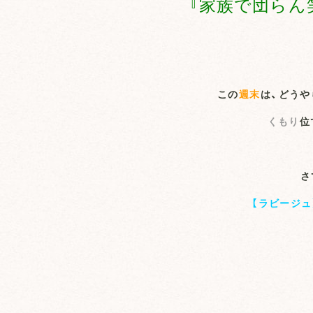
『家族で団らん
この
週末
は、どうや
くもり
位
さ
【ラビージュ