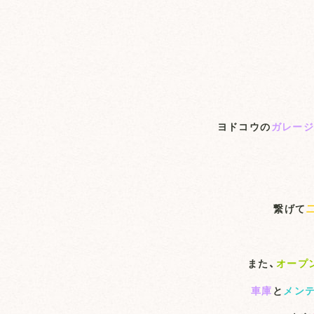
ヨドコウの
ガレー
繋げて
また、
オープ
車庫
と
メン