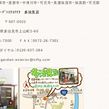
浪市・恵那市・中津川市・可児市・美濃加茂市・加茂郡・可児郡
ﾞｰﾃﾞﾝｴｸｽﾃﾘｱ 多治見店
〒507-0022
県多治見市上山町2-60
6-7300 ＦＡＸ：0572-26-7301
イヤル：0120-927-284
-garden-exterior@nifty.com