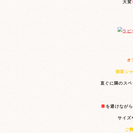
大変
オ
側面シ
直ぐに隣のスペ
車
を避けながら
サイズ
ご