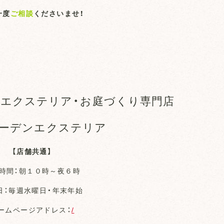
一度
ご相談
くださいませ！
エクステリア・お庭づくり専門店
ーデンエクステリア
【店舗共通】
時間：朝１０時～夜６時
日：毎週水曜日・年末年始
ームページアドレス：
/