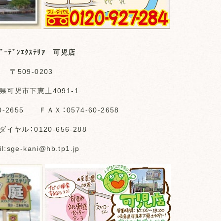
ｶﾞｰﾃﾞﾝｴｸｽﾃﾘｱ 可児店
〒509-0203
県可児市下恵土4091-1
0-2655 ＦＡＸ：0574-60-2658
イヤル：0120-656-288
l:sge-kani@hb.tp1.jp