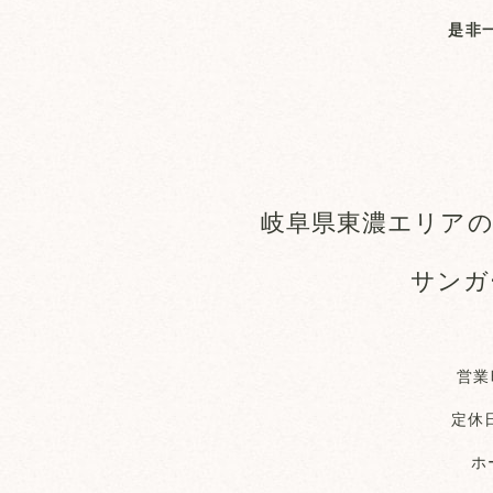
是非
岐阜県東濃エリアの
サンガ
営業
定休
ホ