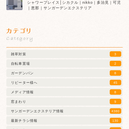
シャワープレイス│シカクル｜nikko｜多治見｜可児
｜恵那｜サンガーデンエクステリア
カテゴリ
Category
雑草対策
3
自転車置場
2
ガーデンパン
8
リピーター様へ
45
メディア情報
8
窓まわり
9
サンガーデンエクステリア情報
4380
最新チラシ情報
130