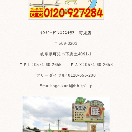
ｻﾝｶﾞｰﾃﾞﾝｴｸｽﾃﾘｱ 可児店
〒509-0203
岐阜県可児市下恵土4091-1
ＴＥＬ：0574-60-2655 ＦＡＸ：0574-60-2658
フリーダイヤル：0120-656-288
Email:sge-kani@hb.tp1.jp