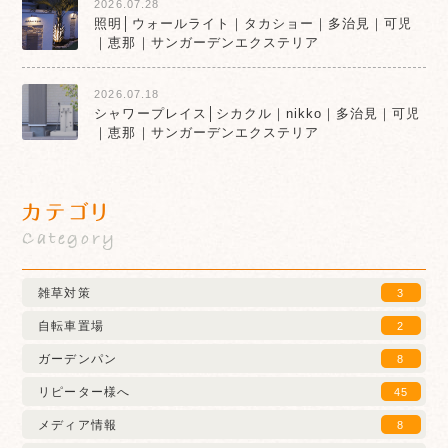
2026.07.28
照明│ウォールライト｜タカショー｜多治見｜可児
｜恵那｜サンガーデンエクステリア
2026.07.18
シャワープレイス│シカクル｜nikko｜多治見｜可児
｜恵那｜サンガーデンエクステリア
カテゴリ
Category
雑草対策
3
自転車置場
2
ガーデンパン
8
リピーター様へ
45
メディア情報
8