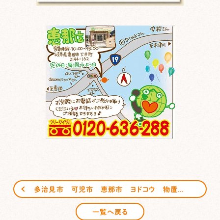
多治見市 可児市 恵那市 ヨドコウ 物置 特色その① サンガーデンエクステリア
一覧へ戻る