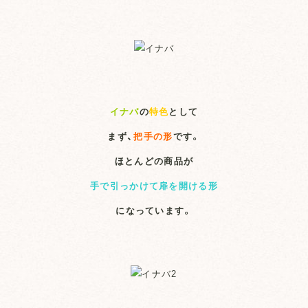
イナバ
の
特色
として
まず、
把手の形
です。
ほとんどの商品が
手で引っかけて扉を開ける形
になっています。