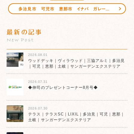
多治見市 可児市 恵那市 イナバ ガレージ 三富 サンガーデンエクステリア
最新の記事
New Post
2026.08.01
ウッドデッキ｜ヴィラウッド｜三協アルミ｜多治見
｜可児｜恵那｜土岐｜サンガーデンエクステリア
2026.07.31
◆伸司のプレゼントコーナー8月号◆
2026.07.30
テラス｜テラスSC｜LIXIL｜多治見｜可児｜恵那｜
土岐｜サンガーデンエクステリア