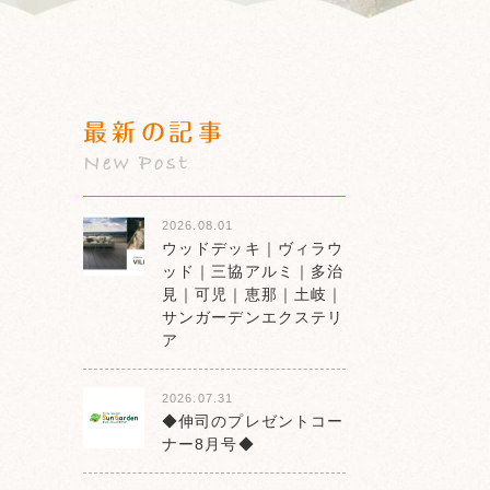
最新の記事
New Post
2026.08.01
ウッドデッキ｜ヴィラウ
ッド｜三協アルミ｜多治
見｜可児｜恵那｜土岐｜
サンガーデンエクステリ
ア
2026.07.31
◆伸司のプレゼントコー
ナー8月号◆