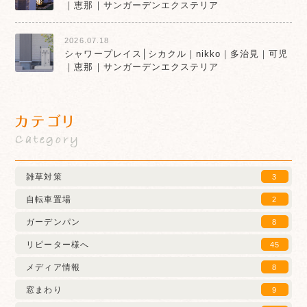
｜恵那｜サンガーデンエクステリア
2026.07.18
シャワープレイス│シカクル｜nikko｜多治見｜可児
｜恵那｜サンガーデンエクステリア
カテゴリ
Category
雑草対策
3
自転車置場
2
ガーデンパン
8
リピーター様へ
45
メディア情報
8
窓まわり
9