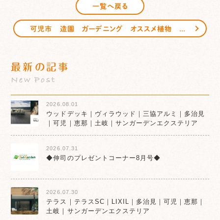
一覧へ戻る
可児市 造園 ガーデニング オススメ植物 【ギンヨウアカシア】 サンガーデンエクステリア
最新の記事
New Post
2026.08.01
ウッドデッキ｜ヴィラウッド｜三協アルミ｜多治見
｜可児｜恵那｜土岐｜サンガーデンエクステリア
2026.07.31
◆伸司のプレゼントコーナー8月号◆
2026.07.30
テラス｜テラスSC｜LIXIL｜多治見｜可児｜恵那｜
土岐｜サンガーデンエクステリア