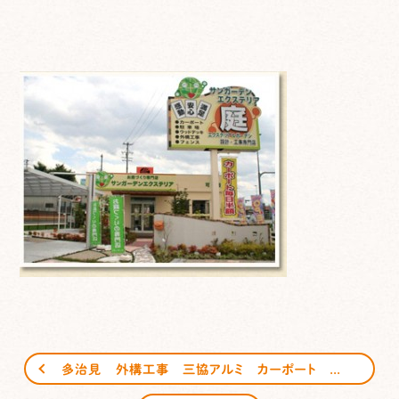
多治見 外構工事 三協アルミ カーポート Ｇ－１の施工はサンガーデンエクステリアへ