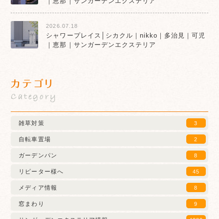
｜恵那｜サンガーデンエクステリア
2026.07.18
シャワープレイス│シカクル｜nikko｜多治見｜可児
｜恵那｜サンガーデンエクステリア
カテゴリ
Category
雑草対策
3
自転車置場
2
ガーデンパン
8
リピーター様へ
45
メディア情報
8
窓まわり
9