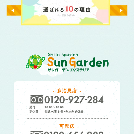
多治見店
受付
10:00〜18:00
定休日
毎週水曜(お盆・年末年始休業)
可児店