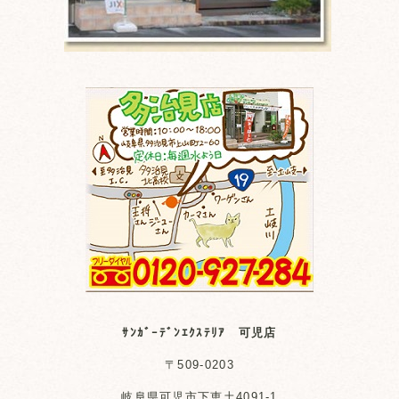
ｻﾝｶﾞｰﾃﾞﾝｴｸｽﾃﾘｱ 可児店
〒509-0203
岐阜県可児市下恵土4091-1