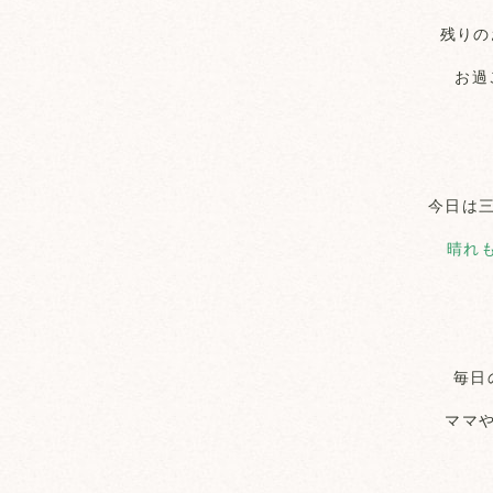
残りの
お過
今日は
晴れも
毎日
ママ