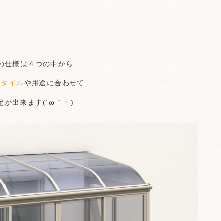
の仕様は４つの中から
スタイル
や用途に合わせて
定が出来ます(´ω｀
＊
)