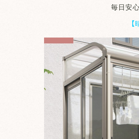
毎日安
【