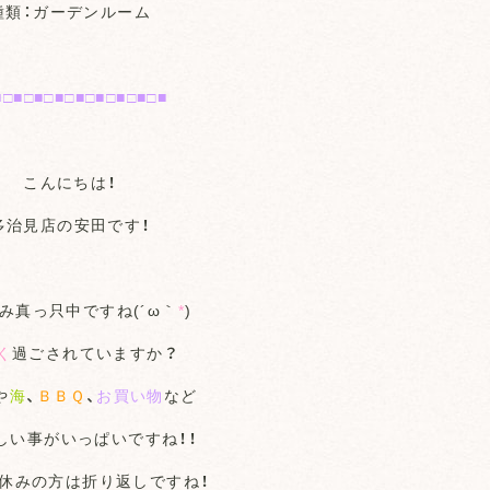
種類：ガーデンルーム
■□■□■□■□■□■□■□■□■
こんにちは！
多治見店の安田です！
み真っ只中ですね(´ω｀
*
)
く
過ごされていますか？
や
海
、
ＢＢＱ
、
お買い物
など
しい事がいっぱいですね！！
休みの方は折り返しですね！