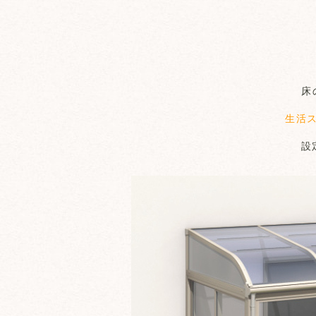
床
生活
設