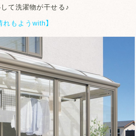
心して洗濯物が干せる♪
晴れもようwith】