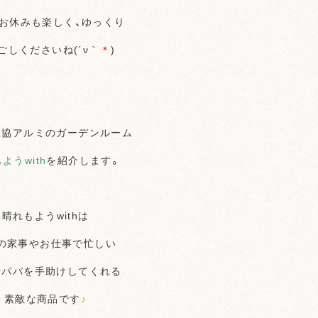
お休みも楽しく、ゆっくり
ごしくださいね(´ν｀
＊
)
三協アルミのガーデンルーム
ようwith
を紹介します。
晴れもようwithは
の家事やお仕事で忙しい
やパパを手助けしてくれる
素敵な商品です
♪