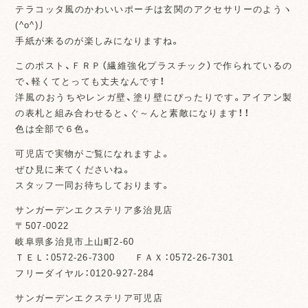
テラコッタ風のかわいいポーチは玄関のアクセサリーのようヽ
(^o^)丿
手紙が来るのが楽しみになりますね。
このポスト、ＦＲＰ（繊維強化プラスチック）で作られているの
で、軽くてとっても丈夫なんです！
洋風のおうちやレンガ壁、塗り壁にぴったりです。アイアン製
の表札と組み合わせると、ぐ～んと素敵になります！！
色は全部で６色。
可児店で実物がご覧になれますよ。
ぜひ見に来てくださいね。
スタッフ一同お待ちしております。
サンガーデンエクステリア多治見店
〒507-0022
岐阜県多治見市上山町2-60
ＴＥＬ：0572-26-7300 ＦＡＸ：0572-26-7301
フリーダイヤル：0120-927-284
サンガーデンエクステリア可児店