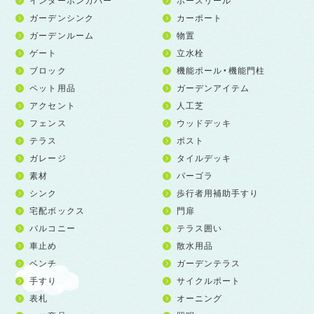
インターホンカバー
ホースリール
ガーデンシンク
カーポート
ガーデンルーム
物置
ゲート
立水栓
ブロック
機能ポール・機能門柱
ペット用品
ガーデンアイテム
アクセント
人工芝
フェンス
ウッドデッキ
テラス
ポスト
ガレージ
タイルデッキ
素材
パーゴラ
シンク
歩行者用補助手すり
宅配ボックス
門扉
バルコニー
テラス囲い
車止め
散水用品
ベンチ
ガーデンテラス
手すり
サイクルポート
表札
オーニング