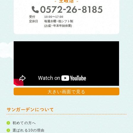
土岐店
受付
10:00〜17:00
定休日
毎週水曜・他シフト制
(お盆・年末年始休業)
大きい画面で見る
サンガーデンについて
初めての方へ
選ばれる10の理由