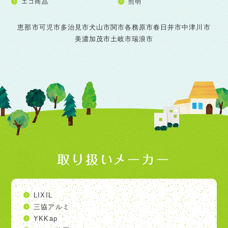
エコ商品
照明
恵那市
可児市
多治見市
犬山市
関市
各務原市
春日井市
中津川市
美濃加茂市
土岐市
瑞浪市
取り扱いメーカー
LIXIL
三協アルミ
YKKap