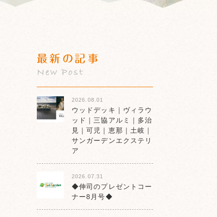
最新の記事
New Post
2026.08.01
ウッドデッキ｜ヴィラウ
ッド｜三協アルミ｜多治
見｜可児｜恵那｜土岐｜
サンガーデンエクステリ
ア
2026.07.31
◆伸司のプレゼントコー
ナー8月号◆