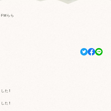
O》FMらら
した！
した！