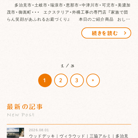
多治見市・土岐市・瑞浪市・恵那市・中津川市・可児市・美濃加
茂市・御嵩町・・・ エクステリア・外構工事の専門店 『家族で団
らん笑顔があふれるお庭づくり』 本日のご紹介商品 おし…
続きを読む
1 / 3
»
1
2
3
最新の記事
New Post
2026.08.01
ウッドデッキ｜ヴィラウッド｜三協アルミ｜多治見