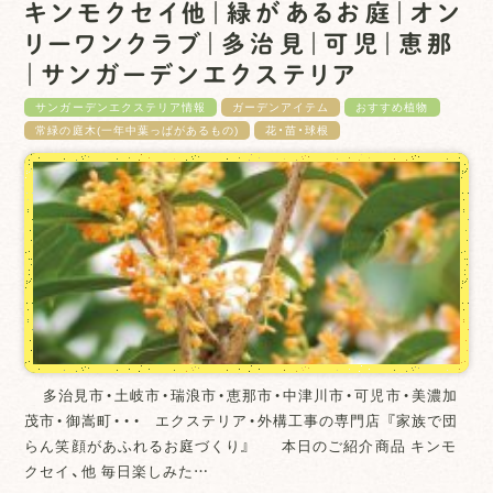
キンモクセイ他｜緑があるお庭｜オン
リーワンクラブ｜多治見｜可児｜恵那
｜サンガーデンエクステリア
サンガーデンエクステリア情報
ガーデンアイテム
おすすめ植物
常緑の庭木(一年中葉っぱがあるもの)
花・苗・球根
多治見市・土岐市・瑞浪市・恵那市・中津川市・可児市・美濃加
茂市・御嵩町・・・ エクステリア・外構工事の専門店 『家族で団
らん笑顔があふれるお庭づくり』 本日のご紹介商品 キンモ
クセイ、他 毎日楽しみた…