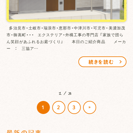
多治見市・土岐市・瑞浪市・恵那市・中津川市・可児市・美濃加茂
市・御嵩町・・・ エクステリア・外構工事の専門店 『家族で団ら
ん笑顔があふれるお庭づくり』 本日のご紹介商品 メーカ
ー ： 三協ア…
続きを読む
1 / 3
»
1
2
3
最新の記事