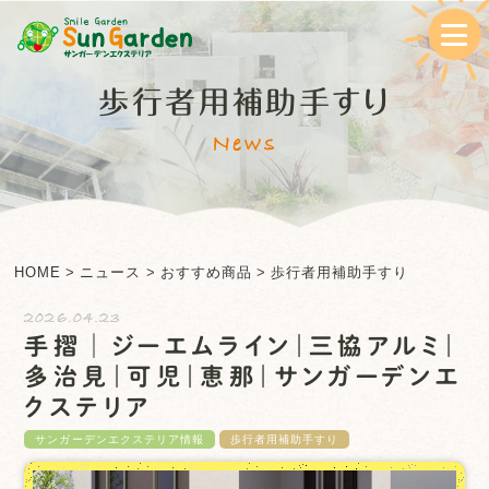
歩行者用補助手すり
News
HOME
>
ニュース
>
おすすめ商品
>
歩行者用補助手すり
2026.04.23
手摺│ジーエムライン｜三協アルミ｜
多治見｜可児｜恵那｜サンガーデンエ
クステリア
サンガーデンエクステリア情報
歩行者用補助手すり