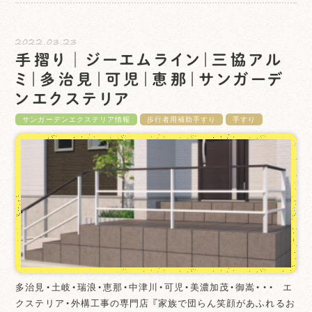
2022.03.23
手摺り│ジーエムライン｜三協アル
ミ｜多治見｜可児｜恵那｜サンガーデ
ンエクステリア
サンガーデンエクステリア情報
歩行者用補助手すり
手すり
多治見・土岐・瑞浪・恵那・中津川・可児・美濃加茂・御嵩・・・ エ
クステリア・外構工事の専門店 『家族で団らん笑顔があふれるお