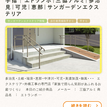
手摺│エトランポ｜三協アルミ｜多治
見｜可児｜恵那｜サンガーデンエクス
テリア
サンガーデンエクステリア情報
歩行者用補助手すり
手すり
多治見・土岐・瑞浪・恵那・中津川・可児・美濃加茂・御嵩・・・ エ
クステリア・外構工事の専門店 『家族で団らん笑顔があふれるお
庭づくり』 本日のご紹介商品 メーカー ： 三協アルミ 商
品名 ： エトランポ …
続きを読む