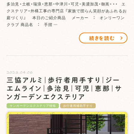
多治見・土岐・瑞浪・恵那・中津川・可児・美濃加茂・御嵩・・・ エ
クステリア・外構工事の専門店 『家族で団らん笑顔があふれるお
庭づくり』 本日のご紹介商品 メーカー ： オンリーワン
クラブ 商品名 ： 手摺 …
続きを読む
2023.04.06
三協アルミ｜歩行者用手すり｜ジー
エムライン｜多治見｜可児｜恵那｜サ
ンガーデンエクステリア
サンガーデンエクステリア情報
歩行者用補助手すり