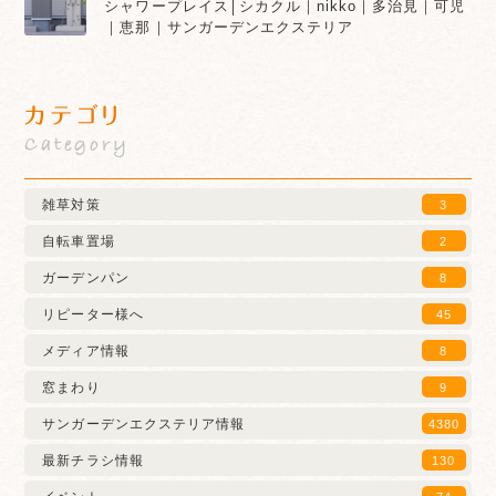
シャワープレイス│シカクル｜nikko｜多治見｜可児
｜恵那｜サンガーデンエクステリア
カテゴリ
Category
雑草対策
3
自転車置場
2
ガーデンパン
8
リピーター様へ
45
メディア情報
8
窓まわり
9
サンガーデンエクステリア情報
4380
最新チラシ情報
130