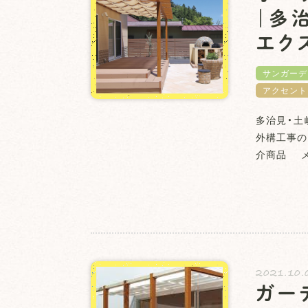
｜多
エク
サンガーデ
アクセント
多治見・土
外構工事の
介商品 メ
2021.10.
ガー