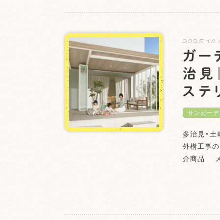
2025.10.
ガー
治見
ステ
サンガーデ
多治見・土
外構工事の
介商品 メー