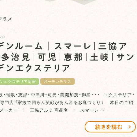
テラス
20
デンルーム│スマーレ｜三協ア
｜多治見｜可児｜恵那｜土岐｜サン
デンエクステリア
ンエクステリア情報
ガーデンテラス
岐・瑞浪・恵那・中津川・可児・美濃加茂・御嵩・・・ エクステリア・
専門店 『家族で団らん笑顔があふれるお庭づくり』 本日のご紹
ーカー ： 三協アルミ 商品名 ： スマーレ …
続きを読む