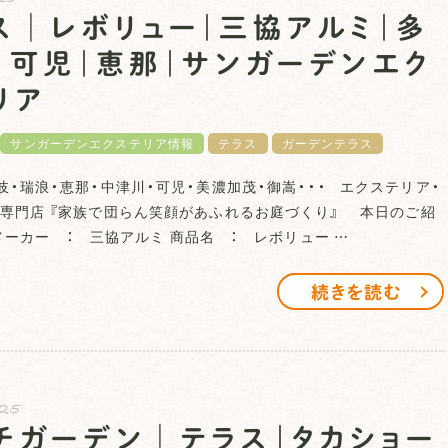
ス│レボリュー｜三協アルミ｜多
｜可児｜恵那｜サンガーデンエク
リア
サンガーデンエクステリア情報
テラス
ガーデンテラス
岐・瑞浪・恵那・中津川・可児・美濃加茂・御嵩・・・ エクステリア・
専門店 『家族で団らん笑顔があふれるお庭づくり』 本日のご紹
ーカー ： 三協アルミ 商品名 ： レボリュー …
続きを読む
.25
チガーデン│テラス｜タカショー