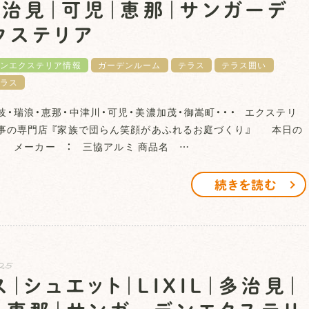
多治見｜可児｜恵那｜サンガーデ
クステリア
ンエクステリア情報
ガーデンルーム
テラス
テラス囲い
ラス
岐・瑞浪・恵那・中津川・可児・美濃加茂・御嵩町・・・ エクステリ
事の専門店 『家族で団らん笑顔があふれるお庭づくり』 本日の
 メーカー ： 三協アルミ 商品名 …
続きを読む
.25
ス｜シュエット｜LIXIL｜多治見｜