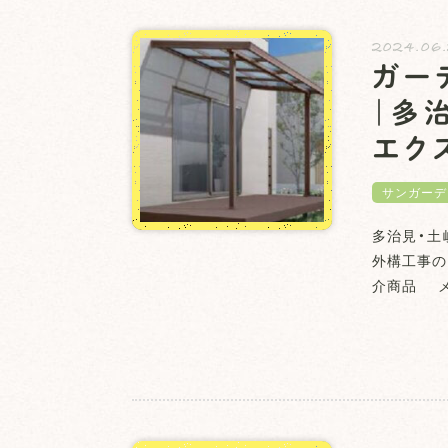
2024.06
ガー
｜多
エク
サンガーデ
多治見・土
外構工事の
介商品 メ