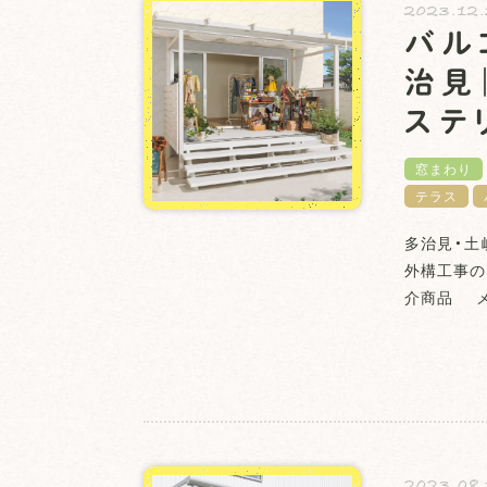
2023.12
バル
治見
ステ
窓まわり
テラス
多治見・土
外構工事の
介商品 メ
2023.08.