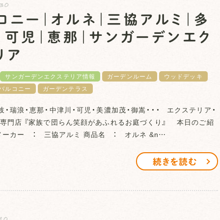
.30
コニー｜オルネ｜三協アルミ｜多
｜可児｜恵那｜サンガーデンエク
リア
サンガーデンエクステリア情報
ガーデンルーム
ウッドデッキ
バルコニー
ガーデンテラス
岐・瑞浪・恵那・中津川・可児・美濃加茂・御嵩・・・ エクステリア・
専門店 『家族で団らん笑顔があふれるお庭づくり』 本日のご紹
ーカー ： 三協アルミ 商品名 ： オルネ &n…
続きを読む
10