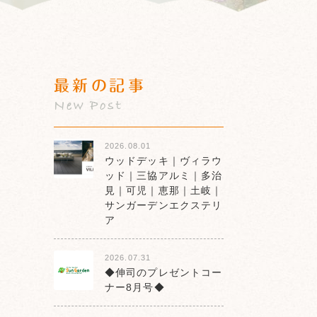
最新の記事
New Post
2026.08.01
ウッドデッキ｜ヴィラウ
ッド｜三協アルミ｜多治
見｜可児｜恵那｜土岐｜
サンガーデンエクステリ
ア
2026.07.31
◆伸司のプレゼントコー
ナー8月号◆