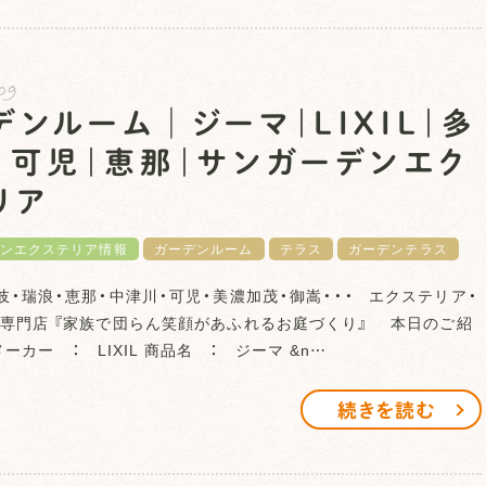
09
デンルーム│ジーマ｜LIXIL｜多
｜可児｜恵那｜サンガーデンエク
リア
ンエクステリア情報
ガーデンルーム
テラス
ガーデンテラス
岐・瑞浪・恵那・中津川・可児・美濃加茂・御嵩・・・ エクステリア・
専門店 『家族で団らん笑顔があふれるお庭づくり』 本日のご紹
カー ： LIXIL 商品名 ： ジーマ &n…
続きを読む