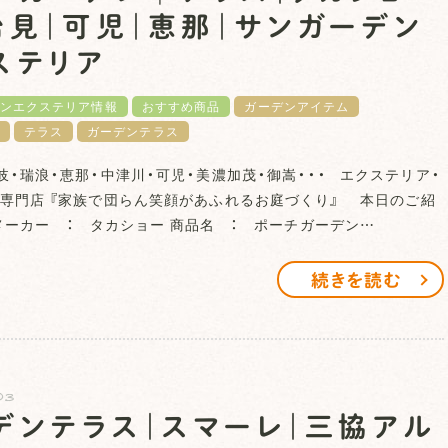
治見｜可児｜恵那｜サンガーデン
ステリア
ンエクステリア情報
おすすめ商品
ガーデンアイテム
テラス
ガーデンテラス
岐・瑞浪・恵那・中津川・可児・美濃加茂・御嵩・・・ エクステリア・
専門店 『家族で団らん笑顔があふれるお庭づくり』 本日のご紹
ーカー ： タカショー 商品名 ： ポーチガーデン…
続きを読む
03
デンテラス｜スマーレ｜三協アル