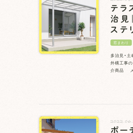
テラ
治見
ステ
窓まわり
多治見・土
外構工事の
介商品 メ
2022.06
ポー