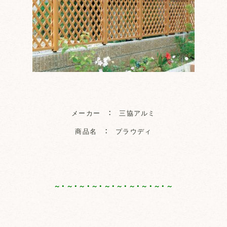
メーカー ： 三協アルミ
商品名 ： プラウディ
～・～・～・～・～・～・～・～・～・～