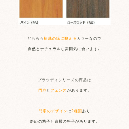
どちらも
植栽の緑に映える
カラーなので
自然とナチュラルな雰囲気に合います。
プラウディシリーズの商品は
門扉
と
フェンス
があります。
門扉のデザイン
は
2種類
あり
斜めの格子と縦横の格子があります。