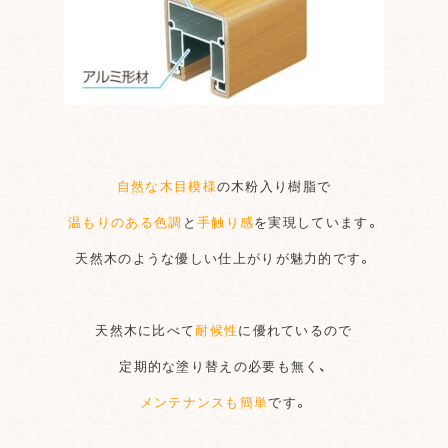
自然な木目模様
の木粉入り樹脂で
温もりのある色調
と
手触り感
を実現しています。
天然木のような優しい仕上がりが魅力的です。
天然木に比べて
耐候性
に優れているので
定期的な塗り替えの必要も無く、
メンテナンスも簡単
です。