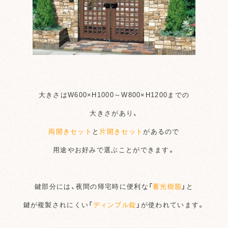
大きさはW600×H1000～W800×H1200までの
大きさがあり、
両開きセット
と
片開きセット
があるので
用途やお好みで選ぶことができます。
鍵部分には、夜間の帰宅時に便利な「
蓄光樹脂
」と
鍵が複製されにくい「
ディンプル錠
」が使われています。