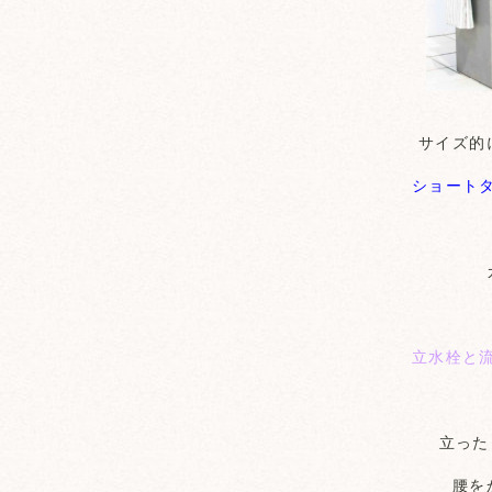
サイズ的
ショート
立水栓と
立った
腰を