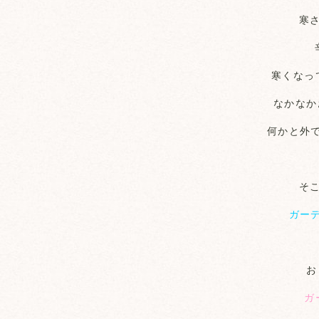
寒
寒くなっ
なかなか
何かと外
そ
ガー
お
ガ