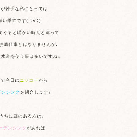
さが苦手な私にとっては
辛い季節です( ；∀；)
てくると暖かい時期と違って
お庭仕事とはなりませんが、
で水道を使う事は多いですね。
こで今日は
ニッコー
から
デンシンク
を紹介します。
うちに庭のある方は、
ーデンシンク
があれば