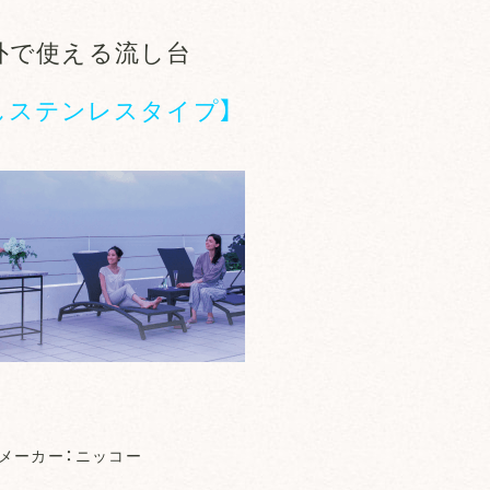
外で使える流し台
しステンレスタイプ】
メーカー：ニッコー