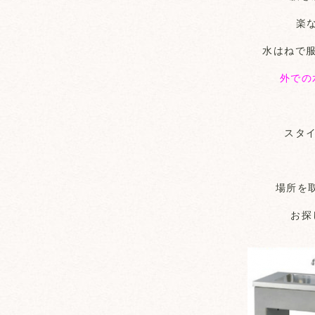
楽
水はねで
外での
スタ
場所を
お探