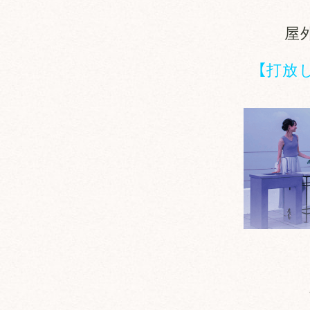
屋
【打放