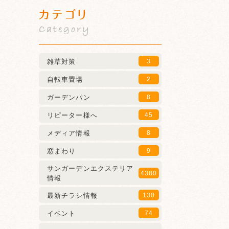
カテゴリ
Category
雑草対策
3
自転車置場
2
ガーデンパン
8
リピーター様へ
45
メディア情報
8
窓まわり
9
サンガーデンエクステリア
4380
情報
最新チラシ情報
130
イベント
74