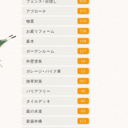
フェンス・目隠し
655
アプローチ
372
物置
170
お庭リフォーム
736
庭木
168
ガーデンルーム
127
外壁塗装
16
ガレージ・バイク庫
12
雑草対策
357
バリアフリー
46
タイルデッキ
95
庭の水道
83
新築外構
121