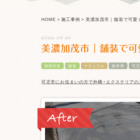
HOME
>
施工事例
>
美濃加茂市｜舗装で可愛
2026.05.30
美濃加茂市｜舗装で可
雑草対策
舗装
ナチュラル
岐阜県
可児
可児市
にお住まいの方で外構・エクステリアの
After