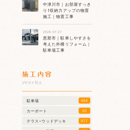
中津川市｜お部屋すっき
り！収納力アップの物置
施工｜物置工事
2026.07.27
恵那市｜駐車しやすさを
考えた外構リフォーム｜
駐車場工事
施工内容
Works
駐車場
404
カーポート
20
テラス・ウッドデッキ
577