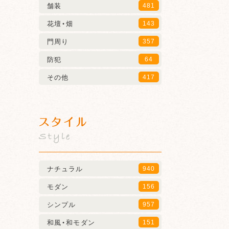
舗装
481
花壇・畑
143
門周り
357
防犯
64
その他
417
スタイル
Style
ナチュラル
940
モダン
156
シンプル
957
和風・和モダン
151