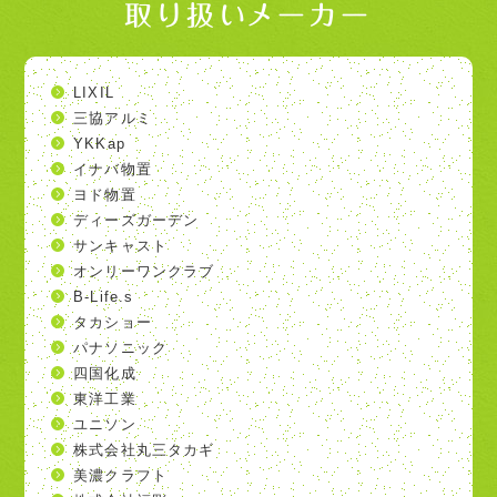
取り扱いメーカー
LIXIL
三協アルミ
YKKap
イナバ物置
ヨド物置
ディーズガーデン
サンキャスト
オンリーワンクラブ
B-Life.s
タカショー
パナソニック
四国化成
東洋工業
ユニソン
株式会社丸三タカギ
美濃クラフト