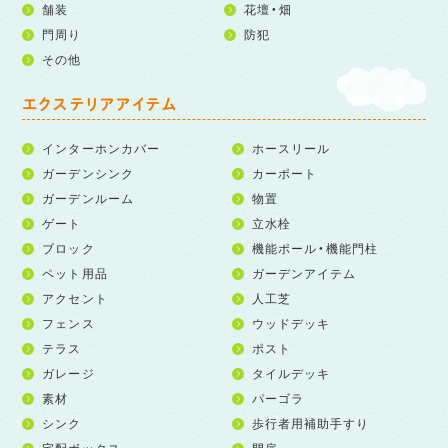
舗装
花壇・畑
門周り
防犯
その他
エクステリアアイテム
インターホンカバー
ホースリール
ガーデンシンク
カーポート
ガーデンルーム
物置
ゲート
立水栓
ブロック
機能ポール・機能門柱
ペット用品
ガーデンアイテム
アクセント
人工芝
フェンス
ウッドデッキ
テラス
ポスト
ガレージ
タイルデッキ
素材
パーゴラ
シンク
歩行者用補助手すり