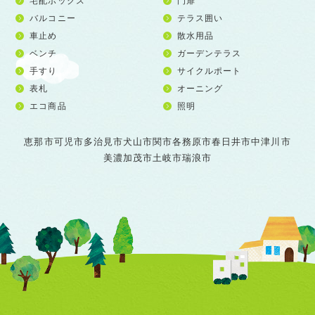
宅配ボックス
門扉
バルコニー
テラス囲い
車止め
散水用品
ベンチ
ガーデンテラス
手すり
サイクルポート
表札
オーニング
エコ商品
照明
恵那市
可児市
多治見市
犬山市
関市
各務原市
春日井市
中津川市
美濃加茂市
土岐市
瑞浪市