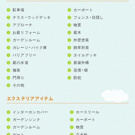
駐車場
カーポート
テラス・ウッドデッキ
フェンス・目隠し
アプローチ
物置
お庭リフォーム
庭木
ガーデンルーム
外壁塗装
ガレージ・バイク庫
雑草対策
バリアフリー
タイルデッキ
庭の水道
新築外構
舗装
花壇・畑
門周り
防犯
その他
エクステリアアイテム
インターホンカバー
ホースリール
ガーデンシンク
カーポート
ガーデンルーム
物置
ゲート
立水栓