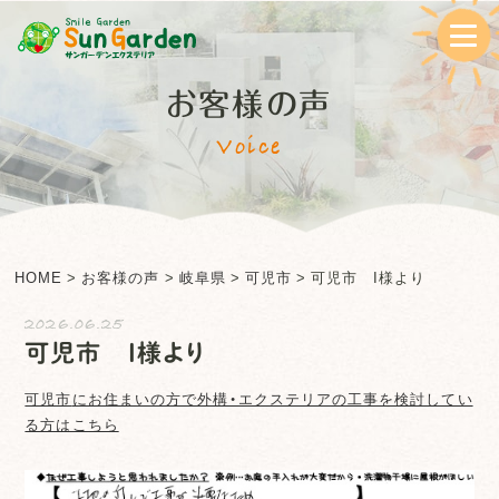
お客様の声
Voice
HOME
>
お客様の声
>
岐阜県
>
可児市
>
可児市 I様より
2026.06.25
可児市 I様より
可児市
にお住まいの方で外構・エクステリアの工事を検討してい
る方はこちら