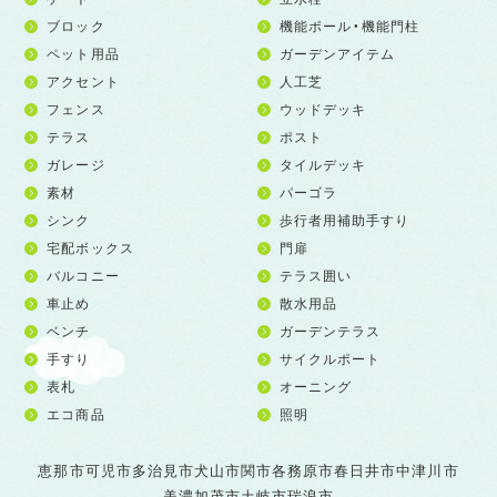
ブロック
機能ポール・機能門柱
ペット用品
ガーデンアイテム
アクセント
人工芝
フェンス
ウッドデッキ
テラス
ポスト
ガレージ
タイルデッキ
素材
パーゴラ
シンク
歩行者用補助手すり
宅配ボックス
門扉
バルコニー
テラス囲い
車止め
散水用品
ベンチ
ガーデンテラス
手すり
サイクルポート
表札
オーニング
エコ商品
照明
恵那市
可児市
多治見市
犬山市
関市
各務原市
春日井市
中津川市
美濃加茂市
土岐市
瑞浪市