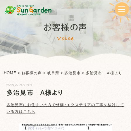
お客様の声
Voice
HOME
>
お客様の声
>
岐阜県
>
多治見市
>
多治見市 Ａ様より
2026.05.22
多治見市 Ａ様より
多治見市
にお住まいの方で外構・エクステリアの工事を検討して
いる方はこちら