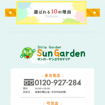
多治見店
受付
10:00〜18:00
定休日
毎週水曜(お盆・年末年始休業)
可児店