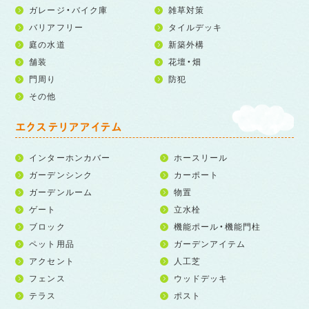
ガレージ・バイク庫
雑草対策
バリアフリー
タイルデッキ
庭の水道
新築外構
舗装
花壇・畑
門周り
防犯
その他
エクステリアアイテム
インターホンカバー
ホースリール
ガーデンシンク
カーポート
ガーデンルーム
物置
ゲート
立水栓
ブロック
機能ポール・機能門柱
ペット用品
ガーデンアイテム
アクセント
人工芝
フェンス
ウッドデッキ
テラス
ポスト