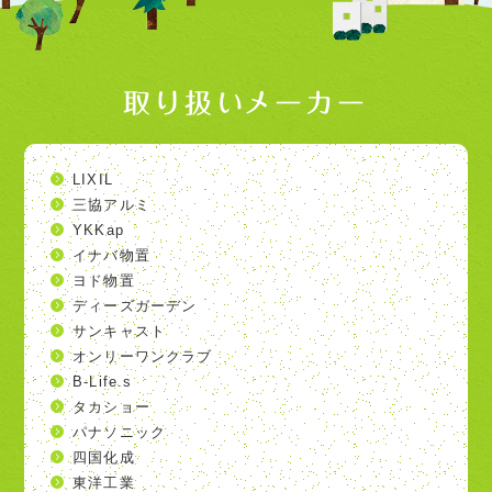
取り扱いメーカー
LIXIL
三協アルミ
YKKap
イナバ物置
ヨド物置
ディーズガーデン
サンキャスト
オンリーワンクラブ
B-Life.s
タカショー
パナソニック
四国化成
東洋工業