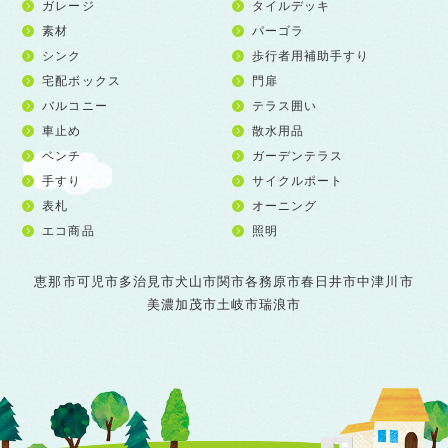
ガレージ
タイルデッキ
素材
パーゴラ
シンク
歩行者用補助手すり
宅配ボックス
門扉
バルコニー
テラス囲い
車止め
散水用品
ベンチ
ガーデンテラス
手すり
サイクルポート
表札
オーニング
エコ商品
照明
恵那市
可児市
多治見市
犬山市
関市
各務原市
春日井市
中津川市
美濃加茂市
土岐市
瑞浪市