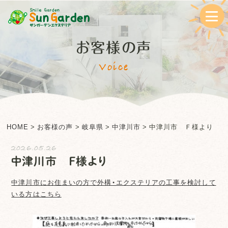
お客様の声
Voice
HOME
>
お客様の声
>
岐阜県
>
中津川市
>
中津川市 Ｆ様より
2026.05.26
中津川市 Ｆ様より
中津川市
にお住まいの方で外構・エクステリアの工事を検討して
いる方はこちら