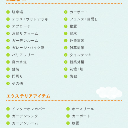
駐車場
カーポート
テラス・ウッドデッキ
フェンス・目隠し
アプローチ
物置
お庭リフォーム
庭木
ガーデンルーム
外壁塗装
ガレージ・バイク庫
雑草対策
バリアフリー
タイルデッキ
庭の水道
新築外構
舗装
花壇・畑
門周り
防犯
その他
エクステリアアイテム
インターホンカバー
ホースリール
ガーデンシンク
カーポート
ガーデンルーム
物置