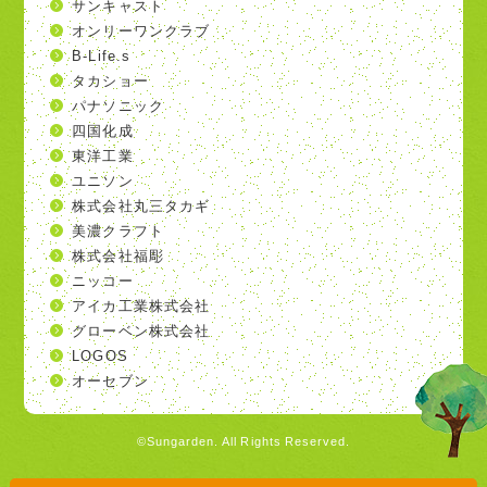
サンキャスト
オンリーワンクラブ
B-Life.s
タカショー
パナソニック
四国化成
東洋工業
ユニソン
株式会社丸三タカギ
美濃クラフト
株式会社福彫
ニッコー
アイカ工業株式会社
グローベン株式会社
LOGOS
オーセブン
©Sungarden. All Rights Reserved.