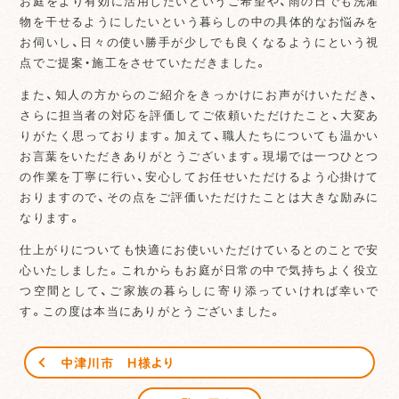
お庭をより有効に活用したいというご希望や、雨の日でも洗濯
物を干せるようにしたいという暮らしの中の具体的なお悩みを
お伺いし、日々の使い勝手が少しでも良くなるようにという視
点でご提案・施工をさせていただきました。
また、知人の方からのご紹介をきっかけにお声がけいただき、
さらに担当者の対応を評価してご依頼いただけたこと、大変あ
りがたく思っております。加えて、職人たちについても温かい
お言葉をいただきありがとうございます。現場では一つひとつ
の作業を丁寧に行い、安心してお任せいただけるよう心掛けて
おりますので、その点をご評価いただけたことは大きな励みに
なります。
仕上がりについても快適にお使いいただけているとのことで安
心いたしました。これからもお庭が日常の中で気持ちよく役立
つ空間として、ご家族の暮らしに寄り添っていければ幸いで
す。この度は本当にありがとうございました。
中津川市 Ｈ様より