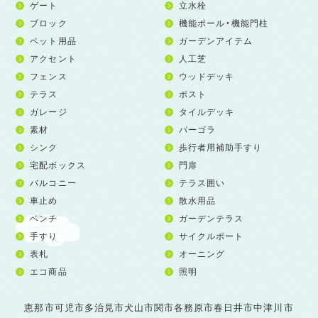
ゲート
立水栓
ブロック
機能ポール・機能門柱
ペット用品
ガーデンアイテム
アクセント
人工芝
フェンス
ウッドデッキ
テラス
ポスト
ガレージ
タイルデッキ
素材
パーゴラ
シンク
歩行者用補助手すり
宅配ボックス
門扉
バルコニー
テラス囲い
車止め
散水用品
ベンチ
ガーデンテラス
手すり
サイクルポート
表札
オーニング
エコ商品
照明
恵那市
可児市
多治見市
犬山市
関市
各務原市
春日井市
中津川市