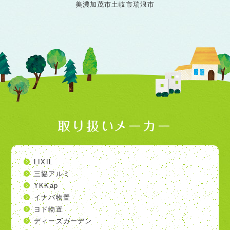
美濃加茂市
土岐市
瑞浪市
取り扱いメーカー
LIXIL
三協アルミ
YKKap
イナバ物置
ヨド物置
ディーズガーデン