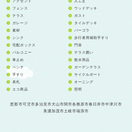
アクセント
人工芝
フェンス
ウッドデッキ
テラス
ポスト
ガレージ
タイルデッキ
素材
パーゴラ
シンク
歩行者用補助手すり
宅配ボックス
門扉
バルコニー
テラス囲い
車止め
散水用品
ベンチ
ガーデンテラス
手すり
サイクルポート
表札
オーニング
エコ商品
照明
恵那市
可児市
多治見市
犬山市
関市
各務原市
春日井市
中津川市
美濃加茂市
土岐市
瑞浪市