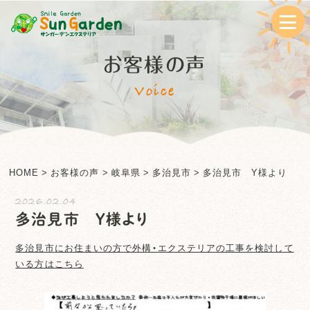
お客様の声
Voice
HOME
>
お客様の声
>
岐阜県
>
多治見市
>
多治見市 Y様より
2026.02.04
多治見市 Y様より
多治見市
にお住まいの方で外構・エクステリアの工事を検討して
いる方はこちら