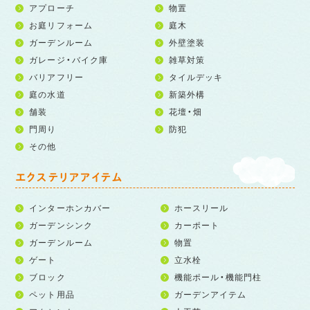
アプローチ
物置
お庭リフォーム
庭木
ガーデンルーム
外壁塗装
ガレージ・バイク庫
雑草対策
バリアフリー
タイルデッキ
庭の水道
新築外構
舗装
花壇・畑
門周り
防犯
その他
エクステリアアイテム
インターホンカバー
ホースリール
ガーデンシンク
カーポート
ガーデンルーム
物置
ゲート
立水栓
ブロック
機能ポール・機能門柱
ペット用品
ガーデンアイテム