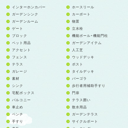
インターホンカバー
ホースリール
ガーデンシンク
カーポート
ガーデンルーム
物置
ゲート
立水栓
ブロック
機能ポール・機能門柱
ペット用品
ガーデンアイテム
アクセント
人工芝
フェンス
ウッドデッキ
テラス
ポスト
ガレージ
タイルデッキ
素材
パーゴラ
シンク
歩行者用補助手すり
宅配ボックス
門扉
バルコニー
テラス囲い
車止め
散水用品
ベンチ
ガーデンテラス
手すり
サイクルポート