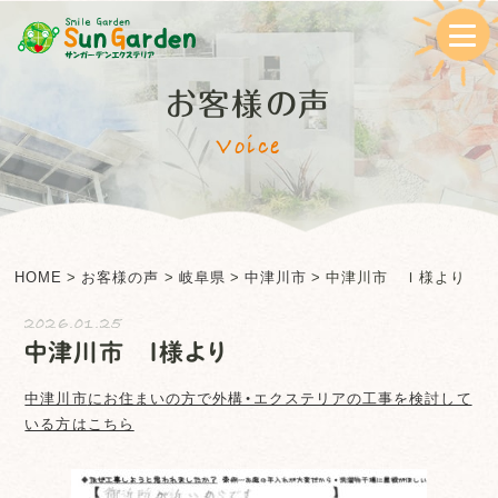
お客様の声
Voice
HOME
>
お客様の声
>
岐阜県
>
中津川市
>
中津川市 Ｉ様より
2026.01.25
中津川市 Ｉ様より
中津川市
にお住まいの方で外構・エクステリアの工事を検討して
いる方はこちら