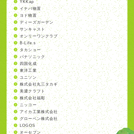
YKKap
イナバ物置
ヨド物置
ディーズガーデン
サンキャスト
オンリーワンクラブ
B-Life.s
タカショー
パナソニック
四国化成
東洋工業
ユニソン
株式会社丸三タカギ
美濃クラフト
株式会社福彫
ニッコー
アイカ工業株式会社
グローベン株式会社
LOGOS
オーセブン