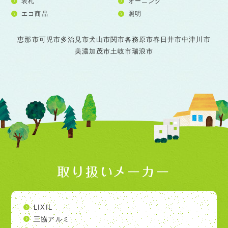
表札
オーニング
エコ商品
照明
恵那市
可児市
多治見市
犬山市
関市
各務原市
春日井市
中津川市
美濃加茂市
土岐市
瑞浪市
取り扱いメーカー
LIXIL
三協アルミ