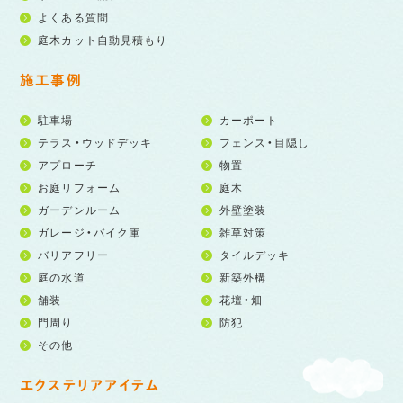
よくある質問
庭木カット自動見積もり
施工事例
駐車場
カーポート
テラス・ウッドデッキ
フェンス・目隠し
アプローチ
物置
お庭リフォーム
庭木
ガーデンルーム
外壁塗装
ガレージ・バイク庫
雑草対策
バリアフリー
タイルデッキ
庭の水道
新築外構
舗装
花壇・畑
門周り
防犯
その他
エクステリアアイテム