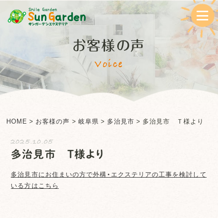
お客様の声
Voice
HOME
>
お客様の声
>
岐阜県
>
多治見市
>
多治見市 Ｔ様より
2025.10.05
多治見市 Ｔ様より
多治見市
にお住まいの方で外構・エクステリアの工事を検討して
いる方はこちら