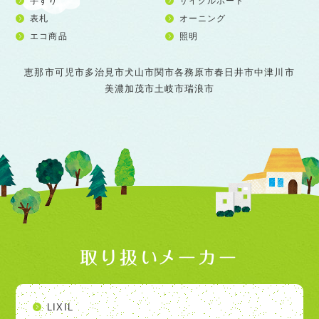
手すり
サイクルポート
表札
オーニング
エコ商品
照明
恵那市
可児市
多治見市
犬山市
関市
各務原市
春日井市
中津川市
美濃加茂市
土岐市
瑞浪市
取り扱いメーカー
LIXIL