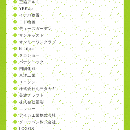
三協アルミ
YKKap
イナバ物置
ヨド物置
ディーズガーデン
サンキャスト
オンリーワンクラブ
B-Life.s
タカショー
パナソニック
四国化成
東洋工業
ユニソン
株式会社丸三タカギ
美濃クラフト
株式会社福彫
ニッコー
アイカ工業株式会社
グローベン株式会社
LOGOS