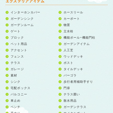
エクステリアアイテム
インターホンカバー
ホースリール
ガーデンシンク
カーポート
ガーデンルーム
物置
ゲート
立水栓
ブロック
機能ポール・機能門柱
ペット用品
ガーデンアイテム
アクセント
人工芝
フェンス
ウッドデッキ
テラス
ポスト
ガレージ
タイルデッキ
素材
パーゴラ
シンク
歩行者用補助手すり
宅配ボックス
門扉
バルコニー
テラス囲い
車止め
散水用品
ベンチ
ガーデンテラス