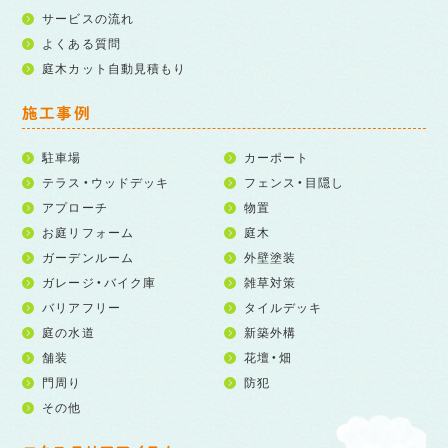
サービスの流れ
よくある質問
庭木カット自動見積もり
施工事例
駐車場
カーポート
テラス・ウッドデッキ
フェンス・目隠し
アプローチ
物置
お庭リフォーム
庭木
ガーデンルーム
外壁塗装
ガレージ・バイク庫
雑草対策
バリアフリー
タイルデッキ
庭の水道
新築外構
舗装
花壇・畑
門周り
防犯
その他