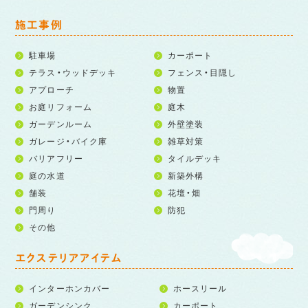
施工事例
駐車場
カーポート
テラス・ウッドデッキ
フェンス・目隠し
アプローチ
物置
お庭リフォーム
庭木
ガーデンルーム
外壁塗装
ガレージ・バイク庫
雑草対策
バリアフリー
タイルデッキ
庭の水道
新築外構
舗装
花壇・畑
門周り
防犯
その他
エクステリアアイテム
インターホンカバー
ホースリール
ガーデンシンク
カーポート