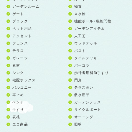
ガーデンルーム
物置
ゲート
立水栓
ブロック
機能ポール・機能門柱
ペット用品
ガーデンアイテム
アクセント
人工芝
フェンス
ウッドデッキ
テラス
ポスト
ガレージ
タイルデッキ
素材
パーゴラ
シンク
歩行者用補助手すり
宅配ボックス
門扉
バルコニー
テラス囲い
車止め
散水用品
ベンチ
ガーデンテラス
手すり
サイクルポート
表札
オーニング
エコ商品
照明