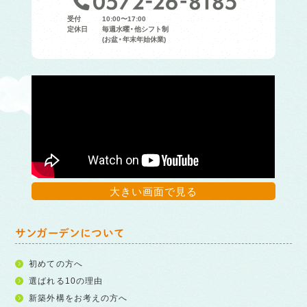
受付
10:00〜17:00
定休日
毎週水曜・他シフト制
(お盆・年末年始休業)
大きい画面で見る
サンガーデンについて
初めての方へ
選ばれる10の理由
新築外構をお考えの方へ