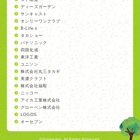
ディーズガーデン
サンキャスト
オンリーワンクラブ
B-Life.s
タカショー
パナソニック
四国化成
東洋工業
ユニソン
株式会社丸三タカギ
美濃クラフト
株式会社福彫
ニッコー
アイカ工業株式会社
グローベン株式会社
LOGOS
オーセブン
©Sungarden. All Rights Reserved.