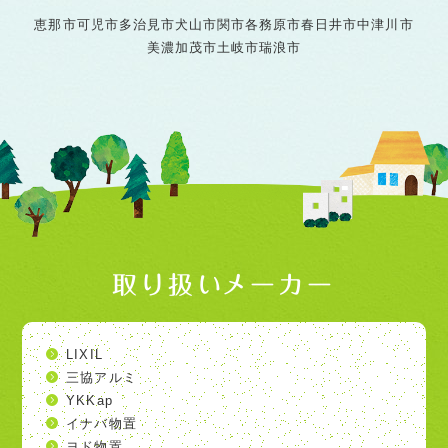
恵那市
可児市
多治見市
犬山市
関市
各務原市
春日井市
中津川市
美濃加茂市
土岐市
瑞浪市
取り扱いメーカー
LIXIL
三協アルミ
YKKap
イナバ物置
ヨド物置