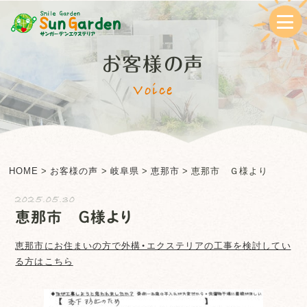
お客様の声
Voice
HOME
>
お客様の声
>
岐阜県
>
恵那市
>
恵那市 Ｇ様より
2025.05.30
恵那市 Ｇ様より
恵那市
にお住まいの方で外構・エクステリアの工事を検討してい
る方はこちら