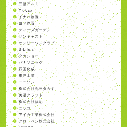
三協アルミ
YKKap
イナバ物置
ヨド物置
ディーズガーデン
サンキャスト
オンリーワンクラブ
B-Life.s
タカショー
パナソニック
四国化成
東洋工業
ユニソン
株式会社丸三タカギ
美濃クラフト
株式会社福彫
ニッコー
アイカ工業株式会社
グローベン株式会社