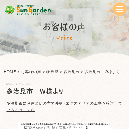
お客様の声
Voice
HOME
>
お客様の声
>
岐阜県
>
多治見市
>
多治見市 W様より
2024.12.08
多治見市 W様より
多治見市
にお住まいの方で外構・エクステリアの工事を検討して
いる方はこちら