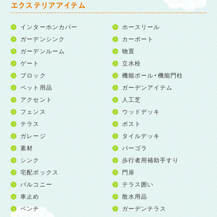
エクステリアアイテム
インターホンカバー
ホースリール
ガーデンシンク
カーポート
ガーデンルーム
物置
ゲート
立水栓
ブロック
機能ポール・機能門柱
ペット用品
ガーデンアイテム
アクセント
人工芝
フェンス
ウッドデッキ
テラス
ポスト
ガレージ
タイルデッキ
素材
パーゴラ
シンク
歩行者用補助手すり
宅配ボックス
門扉
バルコニー
テラス囲い
車止め
散水用品
ベンチ
ガーデンテラス