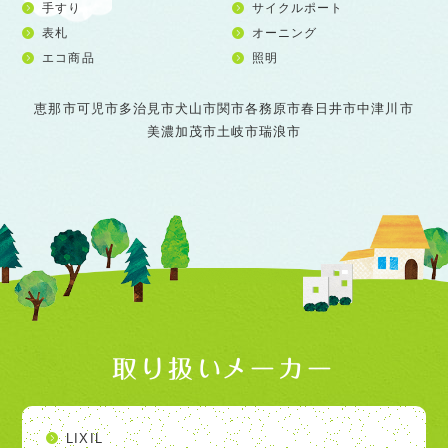
手すり
サイクルポート
表札
オーニング
エコ商品
照明
恵那市
可児市
多治見市
犬山市
関市
各務原市
春日井市
中津川市
美濃加茂市
土岐市
瑞浪市
取り扱いメーカー
LIXIL