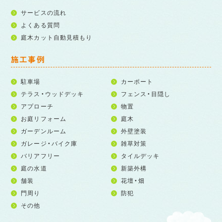
サービスの流れ
よくある質問
庭木カット自動見積もり
施工事例
駐車場
カーポート
テラス・ウッドデッキ
フェンス・目隠し
アプローチ
物置
お庭リフォーム
庭木
ガーデンルーム
外壁塗装
ガレージ・バイク庫
雑草対策
バリアフリー
タイルデッキ
庭の水道
新築外構
舗装
花壇・畑
門周り
防犯
その他