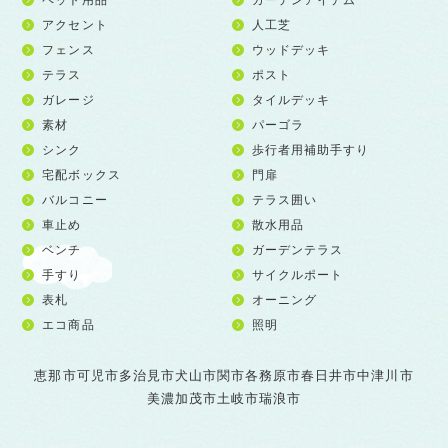
アクセント
人工芝
フェンス
ウッドデッキ
テラス
ポスト
ガレージ
タイルデッキ
素材
パーゴラ
シンク
歩行者用補助手すり
宅配ボックス
門扉
バルコニー
テラス囲い
車止め
散水用品
ベンチ
ガーデンテラス
手すり
サイクルポート
表札
オーニング
エコ商品
照明
恵那市
可児市
多治見市
犬山市
関市
各務原市
春日井市
中津川市
美濃加茂市
土岐市
瑞浪市