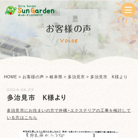
お客様の声
Voice
HOME
>
お客様の声
>
岐阜県
>
多治見市
>
多治見市 K様より
2024.06.07
多治見市 K様より
多治見市
にお住まいの方で外構・エクステリアの工事を検討して
いる方はこちら