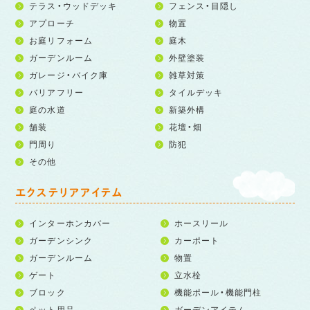
テラス・ウッドデッキ
フェンス・目隠し
アプローチ
物置
お庭リフォーム
庭木
ガーデンルーム
外壁塗装
ガレージ・バイク庫
雑草対策
バリアフリー
タイルデッキ
庭の水道
新築外構
舗装
花壇・畑
門周り
防犯
その他
エクステリアアイテム
インターホンカバー
ホースリール
ガーデンシンク
カーポート
ガーデンルーム
物置
ゲート
立水栓
ブロック
機能ポール・機能門柱
ペット用品
ガーデンアイテム