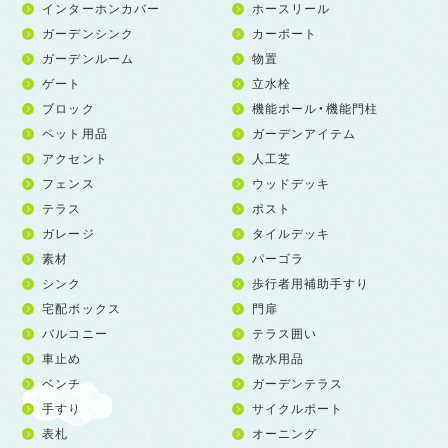
インターホンカバー
ホースリール
ガーデンシンク
カーポート
ガーデンルーム
物置
ゲート
立水栓
ブロック
機能ポール・機能門柱
ペット用品
ガーデンアイテム
アクセント
人工芝
フェンス
ウッドデッキ
テラス
ポスト
ガレージ
タイルデッキ
素材
パーゴラ
シンク
歩行者用補助手すり
宅配ボックス
門扉
バルコニー
テラス囲い
車止め
散水用品
ベンチ
ガーデンテラス
手すり
サイクルポート
表札
オーニング