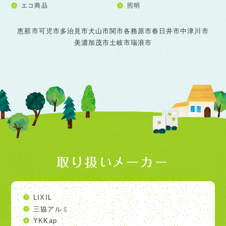
エコ商品
照明
恵那市
可児市
多治見市
犬山市
関市
各務原市
春日井市
中津川市
美濃加茂市
土岐市
瑞浪市
取り扱いメーカー
LIXIL
三協アルミ
YKKap