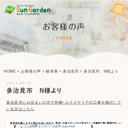
お客様の声
Voice
HOME
>
お客様の声
>
岐阜県
>
多治見市
>
多治見市 N様より
2024.05.05
多治見市 N様より
多治見市
にお住まいの方で外構・エクステリアの工事を検討して
いる方はこちら