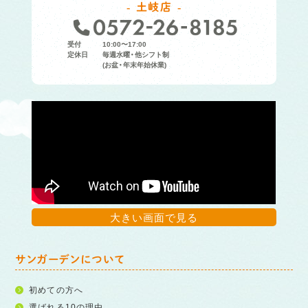
土岐店
受付
10:00〜17:00
定休日
毎週水曜・他シフト制
(お盆・年末年始休業)
大きい画面で見る
サンガーデンについて
初めての方へ
選ばれる10の理由