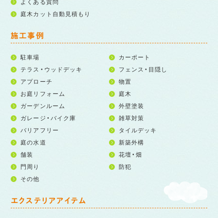
よくある質問
庭木カット自動見積もり
施工事例
駐車場
カーポート
テラス・ウッドデッキ
フェンス・目隠し
アプローチ
物置
お庭リフォーム
庭木
ガーデンルーム
外壁塗装
ガレージ・バイク庫
雑草対策
バリアフリー
タイルデッキ
庭の水道
新築外構
舗装
花壇・畑
門周り
防犯
その他
エクステリアアイテム