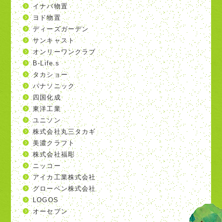
イナバ物置
ヨド物置
ディーズガーデン
サンキャスト
オンリーワンクラブ
B-Life.s
タカショー
パナソニック
四国化成
東洋工業
ユニソン
株式会社丸三タカギ
美濃クラフト
株式会社福彫
ニッコー
アイカ工業株式会社
グローベン株式会社
LOGOS
オーセブン