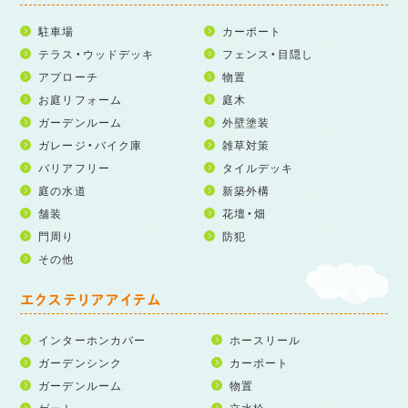
駐車場
カーポート
テラス・ウッドデッキ
フェンス・目隠し
アプローチ
物置
お庭リフォーム
庭木
ガーデンルーム
外壁塗装
ガレージ・バイク庫
雑草対策
バリアフリー
タイルデッキ
庭の水道
新築外構
舗装
花壇・畑
門周り
防犯
その他
エクステリアアイテム
インターホンカバー
ホースリール
ガーデンシンク
カーポート
ガーデンルーム
物置
ゲート
立水栓