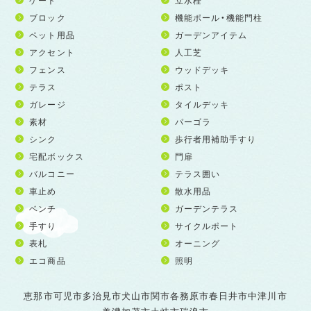
ブロック
機能ポール・機能門柱
ペット用品
ガーデンアイテム
アクセント
人工芝
フェンス
ウッドデッキ
テラス
ポスト
ガレージ
タイルデッキ
素材
パーゴラ
シンク
歩行者用補助手すり
宅配ボックス
門扉
バルコニー
テラス囲い
車止め
散水用品
ベンチ
ガーデンテラス
手すり
サイクルポート
表札
オーニング
エコ商品
照明
恵那市
可児市
多治見市
犬山市
関市
各務原市
春日井市
中津川市