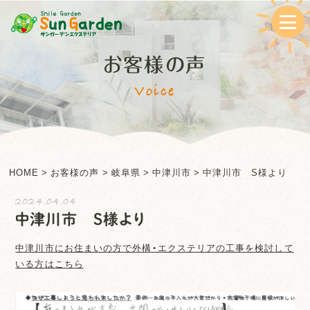
お客様の声
Voice
HOME
>
お客様の声
>
岐阜県
>
中津川市
>
中津川市 S様より
2024.04.04
中津川市 S様より
中津川市
にお住まいの方で外構・エクステリアの工事を検討して
いる方はこちら