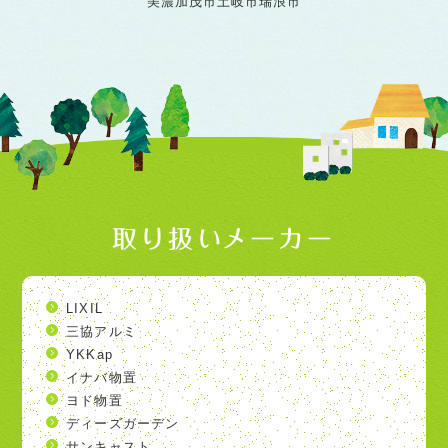
美濃加茂市
土岐市
瑞浪市
取り扱いメーカー
LIXIL
三協アルミ
YKKap
イナバ物置
ヨド物置
ディーズガーデン
サンキャスト