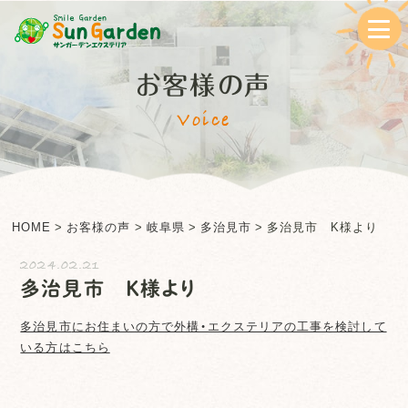
お客様の声
Voice
HOME
>
お客様の声
>
岐阜県
>
多治見市
>
多治見市 K様より
2024.02.21
多治見市 K様より
多治見市
にお住まいの方で外構・エクステリアの工事を検討して
いる方はこちら