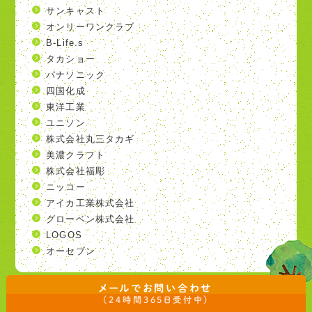
サンキャスト
オンリーワンクラブ
B-Life.s
タカショー
パナソニック
四国化成
東洋工業
ユニソン
株式会社丸三タカギ
美濃クラフト
株式会社福彫
ニッコー
アイカ工業株式会社
グローベン株式会社
LOGOS
オーセブン
メールでお問い合わせ
©Sungarden. All Rights Reserved.
（24時間365日受付中）