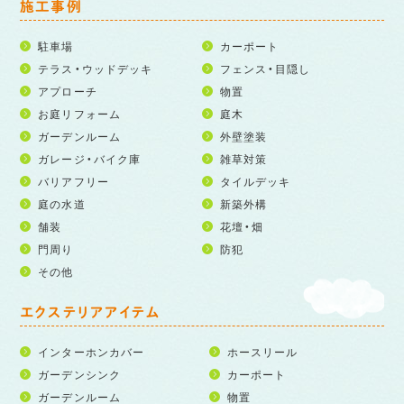
施工事例
駐車場
カーポート
テラス・ウッドデッキ
フェンス・目隠し
アプローチ
物置
お庭リフォーム
庭木
ガーデンルーム
外壁塗装
ガレージ・バイク庫
雑草対策
バリアフリー
タイルデッキ
庭の水道
新築外構
舗装
花壇・畑
門周り
防犯
その他
エクステリアアイテム
インターホンカバー
ホースリール
ガーデンシンク
カーポート
ガーデンルーム
物置