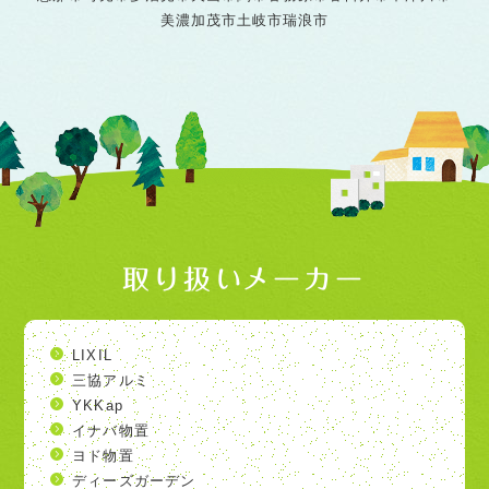
美濃加茂市
土岐市
瑞浪市
取り扱いメーカー
LIXIL
三協アルミ
YKKap
イナバ物置
ヨド物置
ディーズガーデン