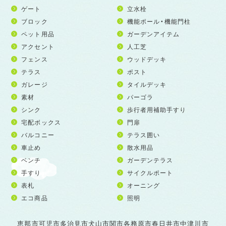
ゲート
立水栓
ブロック
機能ポール・機能門柱
ペット用品
ガーデンアイテム
アクセント
人工芝
フェンス
ウッドデッキ
テラス
ポスト
ガレージ
タイルデッキ
素材
パーゴラ
シンク
歩行者用補助手すり
宅配ボックス
門扉
バルコニー
テラス囲い
車止め
散水用品
ベンチ
ガーデンテラス
手すり
サイクルポート
表札
オーニング
エコ商品
照明
恵那市
可児市
多治見市
犬山市
関市
各務原市
春日井市
中津川市