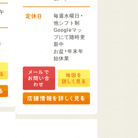
午
定休日
毎週水曜日・
他シフト制
Googleマッ
プにて随時更
年
新中
お盆・年末年
始休業
を
メールで
る
地図を
お問い合
詳しく見る
わせ
る
店舗情報を詳しく見る