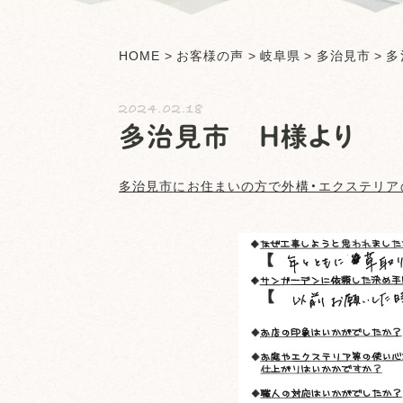
HOME
>
お客様の声
>
岐阜県
>
多治見市
>
多
2024.02.18
多治見市 H様より
多治見市
にお住まいの方で外構・エクステリア