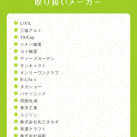
取り扱いメーカー
LIXIL
三協アルミ
YKKap
イナバ物置
ヨド物置
ディーズガーデン
サンキャスト
オンリーワンクラブ
B-Life.s
タカショー
パナソニック
四国化成
東洋工業
ユニソン
株式会社丸三タカギ
美濃クラフト
株式会社福彫