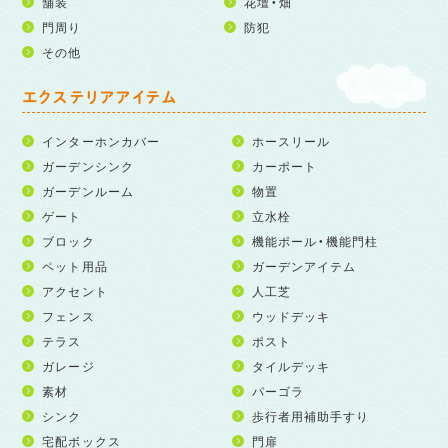
舗装
花壇・畑
門周り
防犯
その他
エクステリアアイテム
インターホンカバー
ホースリール
ガーデンシンク
カーポート
ガーデンルーム
物置
ゲート
立水栓
ブロック
機能ポール・機能門柱
ペット用品
ガーデンアイテム
アクセント
人工芝
フェンス
ウッドデッキ
テラス
ポスト
ガレージ
タイルデッキ
素材
パーゴラ
シンク
歩行者用補助手すり
宅配ボックス
門扉