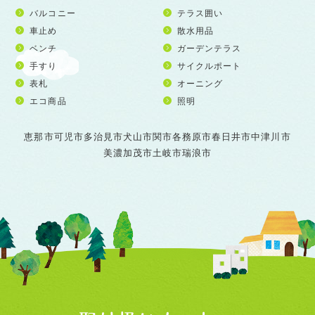
バルコニー
テラス囲い
車止め
散水用品
ベンチ
ガーデンテラス
手すり
サイクルポート
表札
オーニング
エコ商品
照明
恵那市
可児市
多治見市
犬山市
関市
各務原市
春日井市
中津川市
美濃加茂市
土岐市
瑞浪市