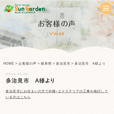
お客様の声
Voice
HOME
>
お客様の声
>
岐阜県
>
多治見市
>
多治見市 A様より
2024.02.06
多治見市 A様より
多治見市
にお住まいの方で外構・エクステリアの工事を検討して
いる方はこちら